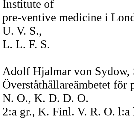
Institute of
pre-ventive medicine i Londo
U. V. S.,
L. L. F. S.
Adolf Hjalmar von Sydow, Sk.
Överståthållareämbetet för p
N. O., K. D. D. O.
2:a gr., K. Finl. V. R. O. l:a 