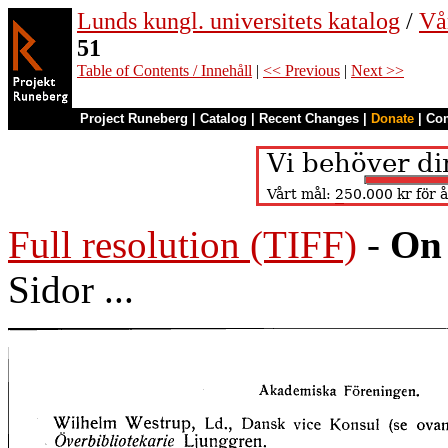
Lunds kungl. universitets katalog
/
Vå
51
Table of Contents / Innehåll
|
<< Previous
|
Next >>
Project Runeberg
|
Catalog
|
Recent Changes
|
Donate
|
Co
Full resolution (TIFF)
-
On 
Sidor ...