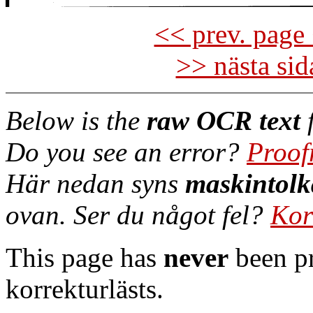
<< prev. page 
>> nästa si
Below is the
raw OCR text
f
Do you see an error?
Proof
Här nedan syns
maskintolk
ovan. Ser du något fel?
Kor
This page has
never
been pr
korrekturlästs.