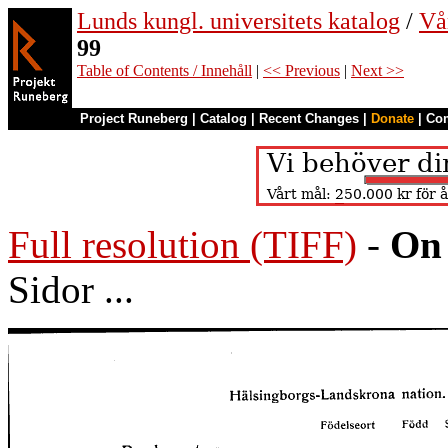
Lunds kungl. universitets katalog
/
Vå
99
Table of Contents / Innehåll
|
<< Previous
|
Next >>
Project Runeberg
|
Catalog
|
Recent Changes
|
Donate
|
Co
Full resolution (TIFF)
-
On 
Sidor ...