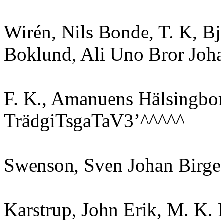
Wirén, Nils Bonde, T. K, B
Boklund, Ali Uno Bror Joh
F. K., Amanuens Hälsingbo
TrädgiTsgaTaV3’^^^^^
Swenson, Sven Johan Birge
Karstrup, John Erik, M. K.