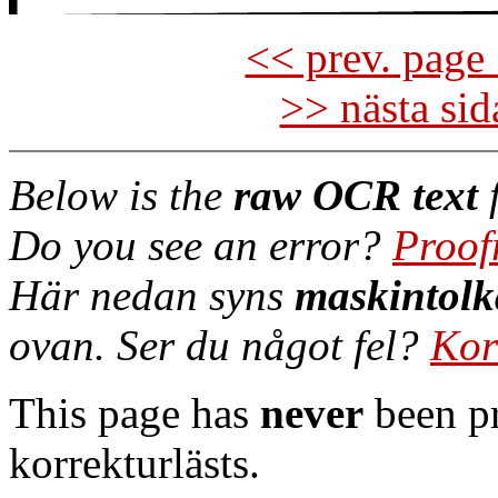
<< prev. page 
>> nästa si
Below is the
raw OCR text
f
Do you see an error?
Proof
Här nedan syns
maskintolk
ovan. Ser du något fel?
Kor
This page has
never
been pr
korrekturlästs.