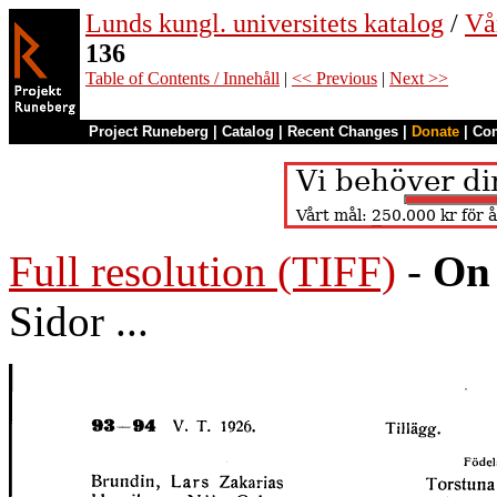
Lunds kungl. universitets katalog
/
Vå
136
Table of Contents / Innehåll
|
<< Previous
|
Next >>
Project Runeberg
|
Catalog
|
Recent Changes
|
Donate
|
Co
Full resolution (TIFF)
-
On 
Sidor ...