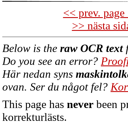
<< prev. page 
>> nästa si
Below is the
raw OCR text
f
Do you see an error?
Proof
Här nedan syns
maskintolk
ovan. Ser du något fel?
Kor
This page has
never
been pr
korrekturlästs.