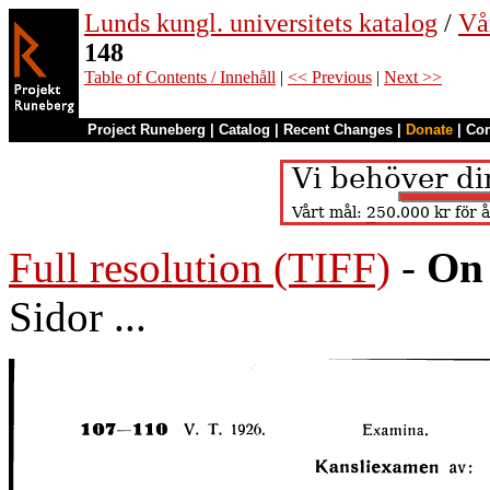
Lunds kungl. universitets katalog
/
Vå
148
Table of Contents / Innehåll
|
<< Previous
|
Next >>
Project Runeberg
|
Catalog
|
Recent Changes
|
Donate
|
Co
Full resolution (TIFF)
-
On 
Sidor ...