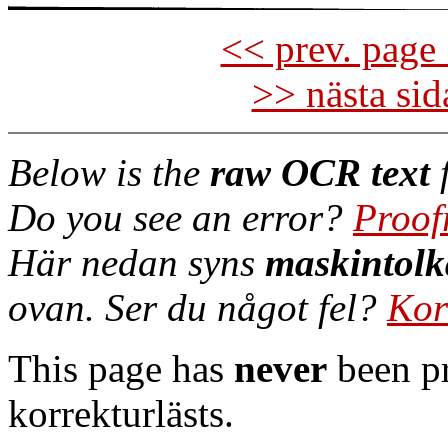
<< prev. page 
>> nästa si
Below is the
raw OCR text
f
Do you see an error?
Proof
Här nedan syns
maskintolk
ovan. Ser du något fel?
Kor
This page has
never
been pr
korrekturlästs.