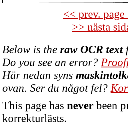
<< prev. page 
>> nästa si
Below is the
raw OCR text
f
Do you see an error?
Proof
Här nedan syns
maskintolk
ovan. Ser du något fel?
Kor
This page has
never
been pr
korrekturlästs.