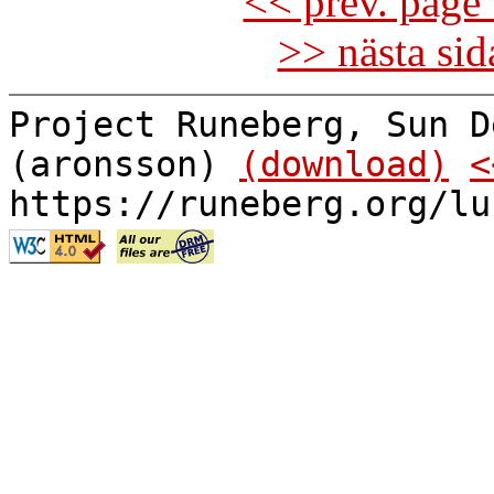
<< prev. page 
>> nästa si
Project Runeberg, Sun D
(aronsson)
(download)
<
https://runeberg.org/lu