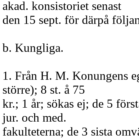
akad. konsistoriet senast
den 15 sept. för därpå följan
b. Kungliga.
1. Från H. M. Konungens eg
större); 8 st. å 75
kr.; 1 år; sökas ej; de 5 förs
jur. och med.
fakulteterna; de 3 sista omv