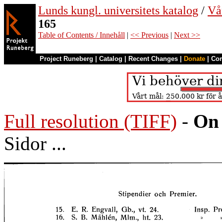
Lunds kungl. universitets katalog
/
Vå
165
Table of Contents / Innehåll
|
<< Previous
|
Next >>
Project Runeberg
|
Catalog
|
Recent Changes
|
Donate
|
Co
Full resolution (TIFF)
-
On 
Sidor ...