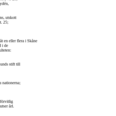
Rydén,
ns, utskott
t. 25;
t en eller flera i Skåne
 i de
lteten:
ds stift till
a nationerna;
förvitlig
tser årl.