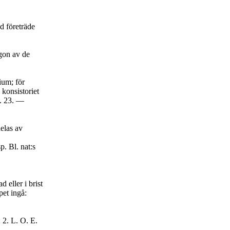
ed företräde
ågon av de
ium; för
 konsistoriet
t. 23. —
delas av
p. Bl. nat:s
 eller i brist
pet ingå:
; 2. L. O. E.