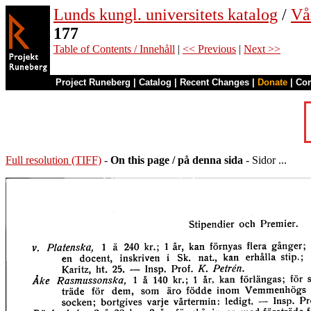
Lunds kungl. universitets katalog
/
Vå
177
Table of Contents / Innehåll
|
<< Previous
|
Next >>
Project Runeberg
|
Catalog
|
Recent Changes
|
Donate
|
Co
Full resolution (TIFF)
-
On this page / på denna sida
- Sidor ...