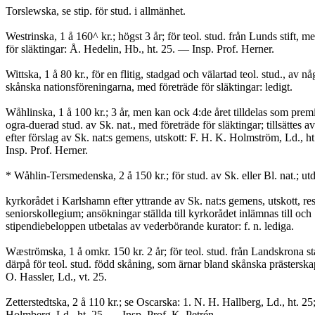
Torslewska, se stip. för stud. i allmänhet.
Westrinska, 1 å 160^ kr.; högst 3 år; för teol. stud. från Lunds stift, m
för släktingar: Å. Hedelin, Hb., ht. 25. — Insp. Prof. Herner.
Wittska, 1 å 80 kr., för en flitig, stadgad och välartad teol. stud., av n
skånska nationsföreningarna, med företräde för släktingar: ledigt.
Wåhlinska, 1 å 100 kr.; 3 år, men kan ock 4:de året tilldelas som prem
ogra-duerad stud. av Sk. nat., med företräde för släktingar; tillsättes av
efter förslag av Sk. nat:s gemens, utskott: F. H. K. Holmström, Ld., h
Insp. Prof. Herner.
* Wåhlin-Tersmedenska, 2 å 150 kr.; för stud. av Sk. eller Bl. nat.; ut
kyrkorådet i Karlshamn efter yttrande av Sk. nat:s gemens, utskott, res
seniorskollegium; ansökningar ställda till kyrkorådet inlämnas till och
stipendiebeloppen utbetalas av vederbörande kurator: f. n. lediga.
Wæströmska, 1 å omkr. 150 kr. 2 år; för teol. stud. från Landskrona stad
därpå för teol. stud. född skåning, som ärnar bland skånska prästerska
O. Hassler, Ld., vt. 25.
Zetterstedtska, 2 å 110 kr.; se Oscarska: 1. N. H. Hallberg, Ld., ht. 25
Holmberg, Ld., ht. 25. — Insp. Prof. K, Petrén.