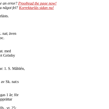
e an error?
Proofread the page now!
du något fel?
Korrekturläs sidan nu!
lästs.
k. nat; även
doc.
nat. med
het Grönby
ar: 1. S. Måhlén,
 av Sk. nat:s
gas 1 år; för
upprättar
b., vt. 25;