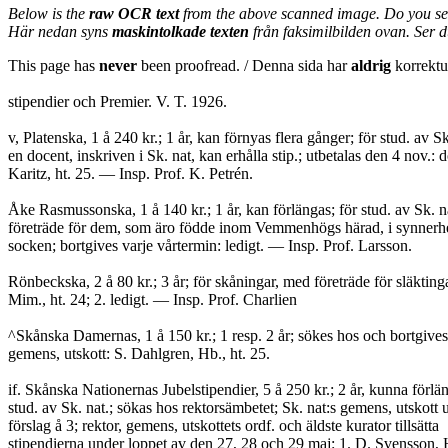
Below is the
raw OCR text
from the above scanned image. Do you se
Här nedan syns
maskintolkade texten
från faksimilbilden ovan. Ser 
This page has
never
been proofread. / Denna sida har
aldrig
korrektur
stipendier och Premier. V. T. 1926.
v, Platenska, 1 å 240 kr.; 1 år, kan förnyas flera gånger; för stud. av S
en docent, inskriven i Sk. nat, kan erhålla stip.; utbetalas den 4 nov.: 
Karitz, ht. 25. — Insp. Prof. K. Petrén.
Åke Rasmussonska, 1 å 140 kr.; 1 år, kan förlängas; för stud. av Sk. 
företräde för dem, som äro födde inom Vemmenhögs härad, i synner
socken; bortgives varje vårtermin: ledigt. — Insp. Prof. Larsson.
Rönbeckska, 2 å 80 kr.; 3 år; för skåningar, med företräde för släkting
Mim., ht. 24; 2. ledigt. — Insp. Prof. Charlien
^Skånska Damernas, 1 å 150 kr.; 1 resp. 2 år; sökes hos och bortgives
gemens, utskott: S. Dahlgren, Hb., ht. 25.
if. Skånska Nationernas Jubelstipendier, 5 å 250 kr.; 2 år, kunna förlän
stud. av Sk. nat.; sökas hos rektorsämbetet; Sk. nat:s gemens, utskott 
förslag å 3; rektor, gemens, utskottets ordf. och äldste kurator tillsätta
stipendierna under loppet av den 27, 28 och 29 maj: 1. D. Svensson, H