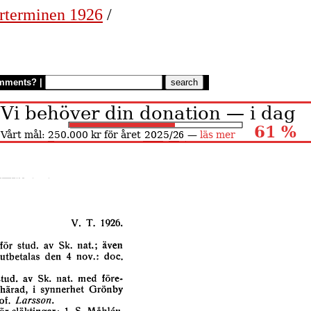
rterminen 1926
/
mments?
|