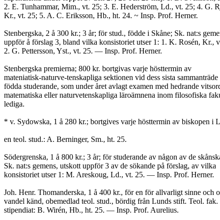
2. E. Tunhammar, Mim., vt. 25; 3. E. Hederström, Ld., vt. 25; 4. G. 
Kr., vt. 25; 5. A. C. Eriksson, Hb., ht. 24. ~ Insp. Prof. Herner.
Stenbergska, 2 å 300 kr.; 3 år; för stud., födde i Skåne; Sk. nat:s geme
uppför å förslag 3, bland vilka konsistoriet utser 1: 1. K. Rosén, Kr., v
2. G. Pettersson, Yst., vt. 25. — Insp. Prof. Herner.
Stenbergska premierna; 800 kr. bortgivas varje hösttermin av
mateniatisk-naturve-tenskapliga sektionen vid dess sista sammanträde å
födda studerande, som under året avlagt examen med hedrande vitsord
matematiska eller naturvetenskapliga läroämnena inom filosofiska faku
lediga.
* v. Sydowska, 1 å 280 kr.; bortgives varje hösttermin av biskopen i Lun
en teol. stud.: A. Berninger, Sm., ht. 25.
Södergrenska, 1 å 800 kr.; 3 år; för studerande av någon av de skånsk
Sk. nat:s gemens, utskott uppför 3 av de sökande på förslag, av vilka
konsistoriet utser 1: M. Areskoug, Ld., vt. 25. — Insp. Prof. Herner.
Joh. Henr. Thomanderska, 1 å 400 kr., för en för allvarligt sinne och o
vandel känd, obemedlad teol. stud., bördig från Lunds stift. Teol. fak. u
stipendiat: B. Wirén, Hb., ht. 25. — Insp. Prof. Aurelius.