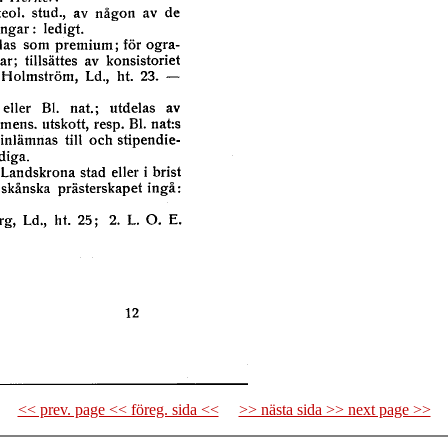
<< prev. page << föreg. sida <<
>> nästa sida >> next page >>