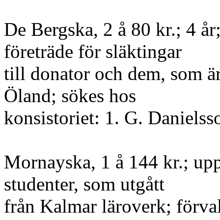
De Bergska, 2 å 80 kr.; 4 å
företräde för släktingar
till donator och dem, som ä
Öland; sökes hos
konsistoriet: 1. G. Danielsso
Mornayska, 1 å 144 kr.; upp
studenter, som utgått
från Kalmar läroverk; förva