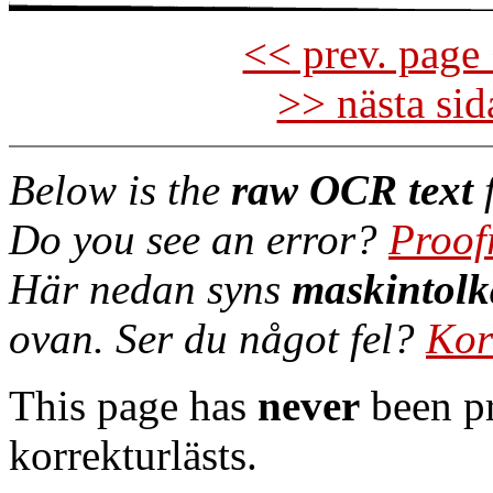
<< prev. page 
>> nästa si
Below is the
raw OCR text
f
Do you see an error?
Proof
Här nedan syns
maskintolk
ovan. Ser du något fel?
Kor
This page has
never
been pr
korrekturlästs.