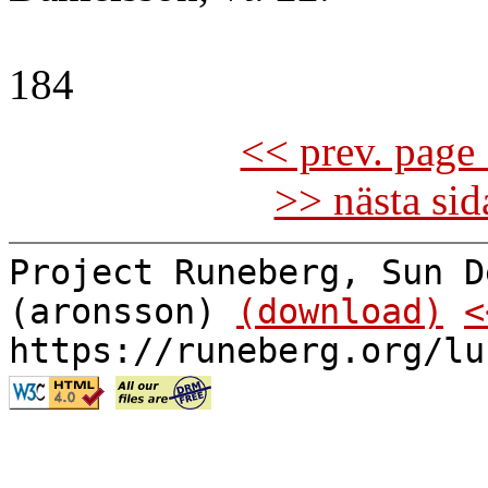
184
<< prev. page 
>> nästa si
Project Runeberg, Sun D
(aronsson)
(download)
<
https://runeberg.org/lu