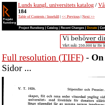
Lunds kungl. universitets katalog
/
Vå
184
Table of Contents / Innehåll
|
<< Previous
|
Next >>
Project Runeberg
|
Catalog
|
Recent Changes
|
Donate
|
Co
Full resolution (TIFF)
-
On 
Sidor ...