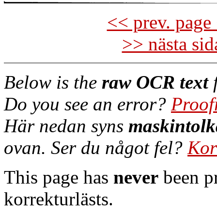
<< prev. page 
>> nästa si
Below is the
raw OCR text
f
Do you see an error?
Proof
Här nedan syns
maskintolk
ovan. Ser du något fel?
Kor
This page has
never
been pr
korrekturlästs.