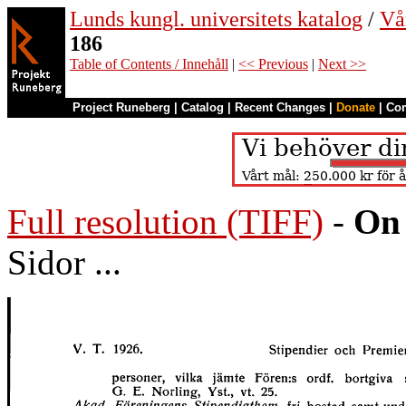
Lunds kungl. universitets katalog
/
Vå
186
Table of Contents / Innehåll
|
<< Previous
|
Next >>
Project Runeberg
|
Catalog
|
Recent Changes
|
Donate
|
Co
Full resolution (TIFF)
-
On 
Sidor ...