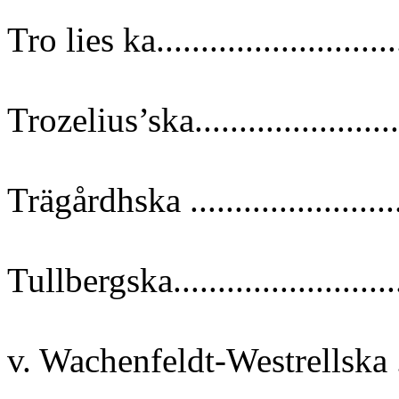
Tro lies ka..........................
Trozelius’ska.......................
Trägårdhska .......................
Tullbergska.........................
v. Wachenfeldt-Westrellska ...