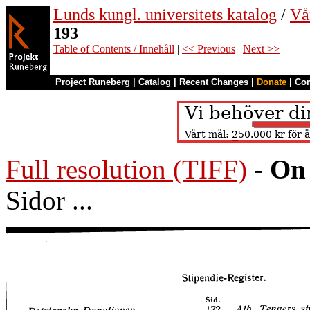
Lunds kungl. universitets katalog
/
Vå
193
Table of Contents / Innehåll
|
<< Previous
|
Next >>
Project Runeberg
|
Catalog
|
Recent Changes
|
Donate
|
Co
Full resolution (TIFF)
-
On 
Sidor ...