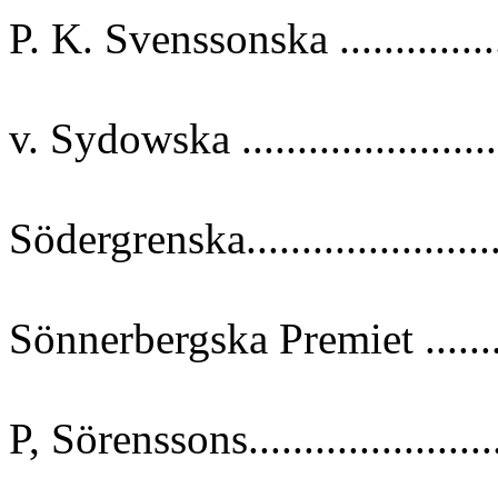
P. K. Svenssonska ...............
v. Sydowska .....................
Södergrenska.......................
Sönnerbergska Premiet .........
P, Sörenssons......................