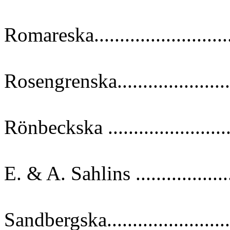
Romareska..........................
Rosengrenska......................
Rönbeckska ........................
E. & A. Sahlins ..................
Sandbergska......................