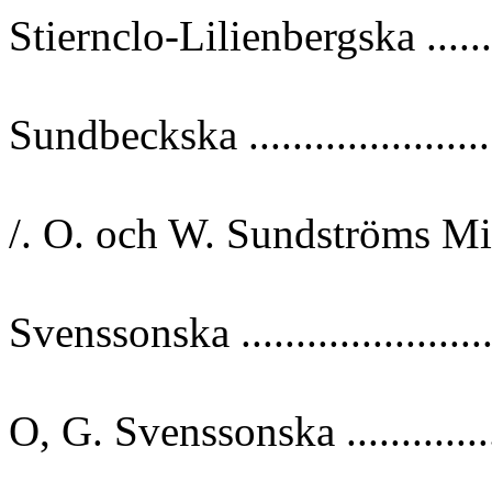
Stiernclo-Lilienbergska ........
Sundbeckska ......................
/. O. och W. Sundströms M
Svenssonska .......................
O, G. Svenssonska ..............