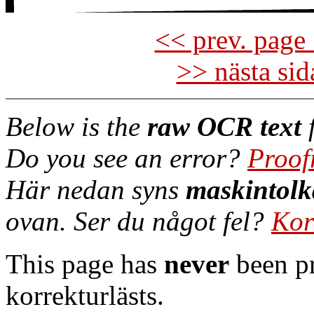
<< prev. page 
>> nästa si
Below is the
raw OCR text
f
Do you see an error?
Proof
Här nedan syns
maskintolk
ovan. Ser du något fel?
Kor
This page has
never
been pr
korrekturlästs.