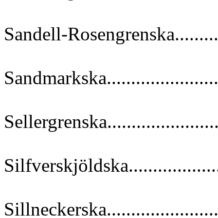
Sandell-Rosengrenska...........
Sandmarkska.......................
Sellergrenska......................
Silfverskjöldska...................
Sillneckerska.......................