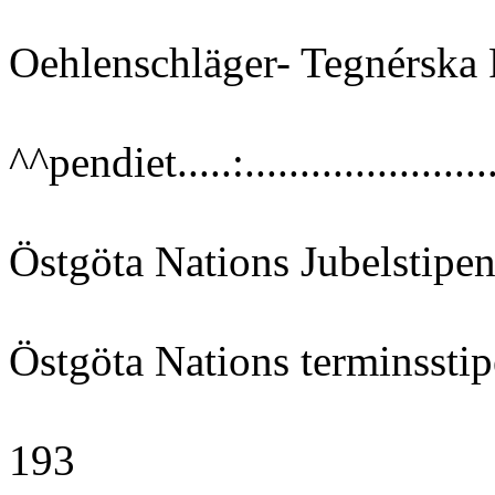
Oehlenschläger- Tegnérska 
^^pendiet.....:......................
Östgöta Nations Jubelstipend
Östgöta Nations terminssti
193