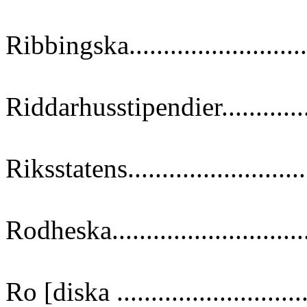
Ribbingska..........................
Riddarhusstipendier..............
Riksstatens.......................
Rodheska............................
Ro [diska ...........................