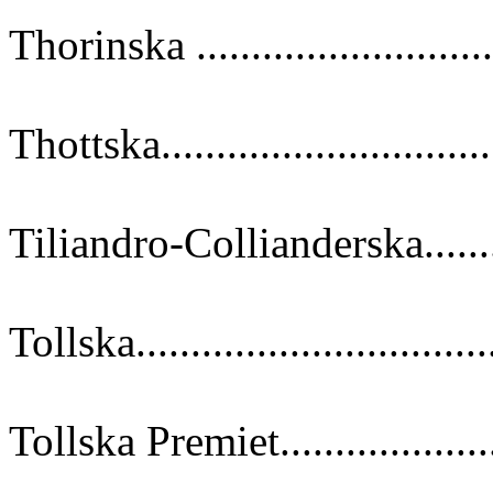
Thorinska ..........................
Thottska.............................
Tiliandro-Collianderska........
Tollska...............................
Tollska Premiet....................