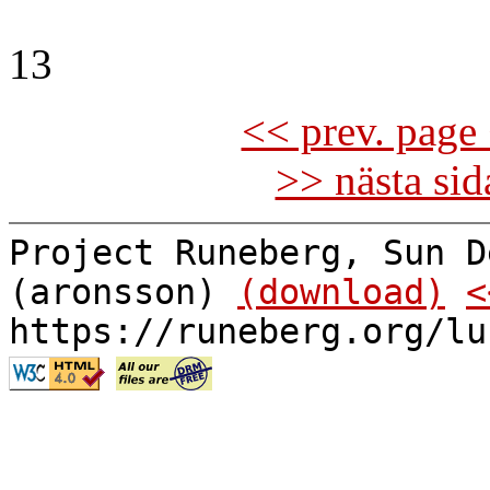
13
<< prev. page 
>> nästa si
Project Runeberg, Sun D
(aronsson)
(download)
<
https://runeberg.org/lu