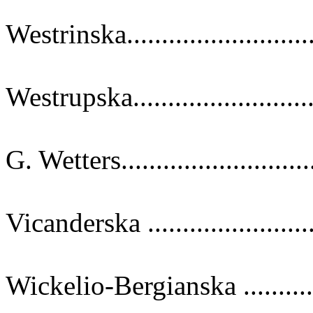
Westrinska..........................
Westrupska.........................
G. Wetters..........................
Vicanderska .......................
Wickelio-Bergianska ...........