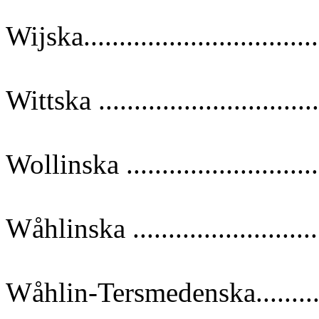
Wijska................................
Wittska ..............................
Wollinska ..........................
Wåhlinska ..........................
Wåhlin-Tersmedenska..........