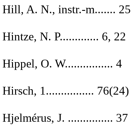
Hill, A. N., instr.-m....... 25
Hintze, N. P............. 6, 22
Hippel, O. W................ 4
Hirsch, 1................ 76(24)
Hjelmérus, J. ............... 37