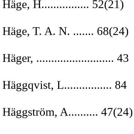
Häge, H................ 52(21)
Häge, T. A. N. ....... 68(24)
Häger, .......................... 43
Häggqvist, L................ 84
Häggström, A.......... 47(24)