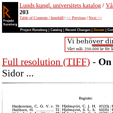
Lunds kungl. universitets katalog
/
Vå
203
Table of Contents / Innehåll
|
<< Previous
|
Next >>
Project Runeberg
|
Catalog
|
Recent Changes
|
Donate
|
Co
Full resolution (TIFF)
-
On 
Sidor ...