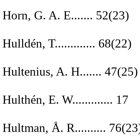
Horn, G. A. E....... 52(23)
Hulldén, T............. 68(22)
Hultenius, A. H....... 47(25)
Hulthén, E. W............. 17
Hultman, Å. R.......... 76(23