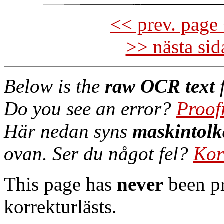
<< prev. page 
>> nästa si
Below is the
raw OCR text
f
Do you see an error?
Proof
Här nedan syns
maskintolk
ovan. Ser du något fel?
Kor
This page has
never
been pr
korrekturlästs.