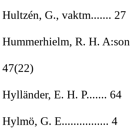
Hultzén, G., vaktm....... 27
Hummerhielm, R. H. A:son
47(22)
Hylländer, E. H. P....... 64
Hylmö, G. E................ 4