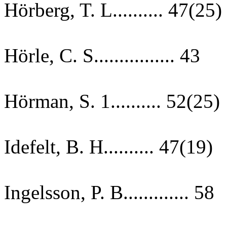
Hörberg, T. L.......... 47(25)
Hörle, C. S................ 43
Hörman, S. 1.......... 52(25)
Idefelt, B. H.......... 47(19)
Ingelsson, P. B............. 58