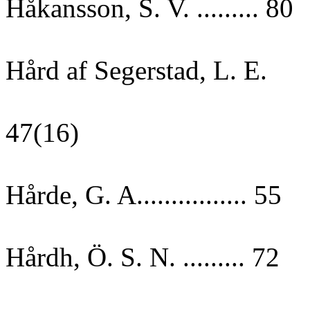
Håkansson, S. V. ......... 80
Hård af Segerstad, L. E.
47(16)
Hårde, G. A................ 55
Hårdh, Ö. S. N. ......... 72