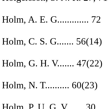
Holm, A. E. G............. 72
Holm, C. S. G....... 56(14)
Holm, G. H. V....... 47(22)
Holm, N. T.......... 60(23)
Holm, P. U. G. V....... 30