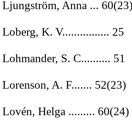
Ljungström, Anna ... 60(23
Loberg, K. V................ 25
Lohmander, S. C.......... 51
Lorenson, A. F....... 52(23)
Lovén, Helga ......... 60(24)