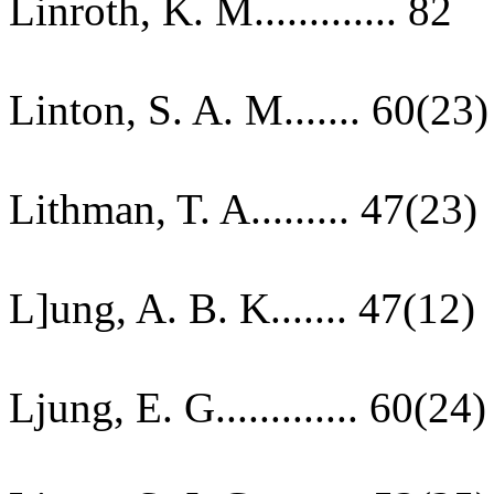
Linroth, K. M............. 82
Linton, S. A. M....... 60(23)
Lithman, T. A......... 47(23)
L]ung, A. B. K....... 47(12)
Ljung, E. G............. 60(24)