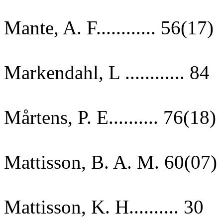
Mante, A. F............ 56(17)
Markendahl, L ............ 84
Mårtens, P. E.......... 76(18)
Mattisson, B. A. M. 60(07)
Mattisson, K. H.......... 30