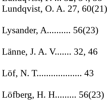
Lundqvist, O. A. 27, 60(21
Lysander, A.......... 56(23)
Länne, J. A. V....... 32, 46
Löf, N. T................... 43
Löfberg, H. H......... 56(23)