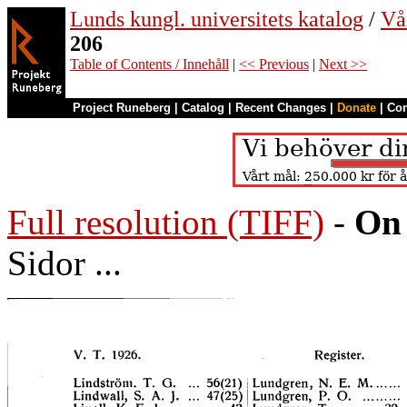
Lunds kungl. universitets katalog
/
Vå
206
Table of Contents / Innehåll
|
<< Previous
|
Next >>
Project Runeberg
|
Catalog
|
Recent Changes
|
Donate
|
Co
Full resolution (TIFF)
-
On 
Sidor ...