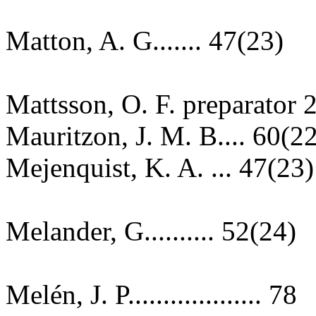
Matton, A. G....... 47(23)
Mattsson, O. F. preparator 
Mauritzon, J. M. B.... 60(2
Mejenquist, K. A. ... 47(23)
Melander, G.......... 52(24)
Melén, J. P................... 78