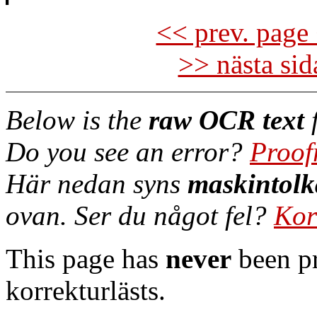
<< prev. page 
>> nästa si
Below is the
raw OCR text
f
Do you see an error?
Proof
Här nedan syns
maskintolk
ovan. Ser du något fel?
Kor
This page has
never
been pr
korrekturlästs.