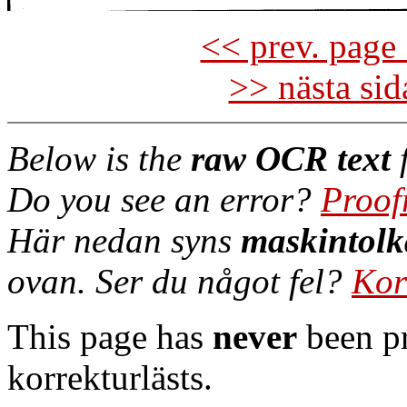
<< prev. page 
>> nästa si
Below is the
raw OCR text
f
Do you see an error?
Proof
Här nedan syns
maskintolk
ovan. Ser du något fel?
Kor
This page has
never
been pr
korrekturlästs.