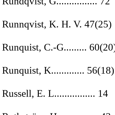
Rundqvist, G................ 72
Runnqvist, K. H. V. 47(25)
Runquist, C.-G......... 60(20
Runquist, K............. 56(18)
Russell, E. L................ 14