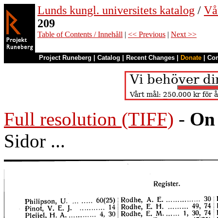
Lunds kungl. universitets katalog
/
Vå
209
Table of Contents / Innehåll
|
<< Previous
|
Next >>
Project Runeberg
|
Catalog
|
Recent Changes
|
Donate
|
Co
Full resolution (TIFF)
-
On 
Sidor ...