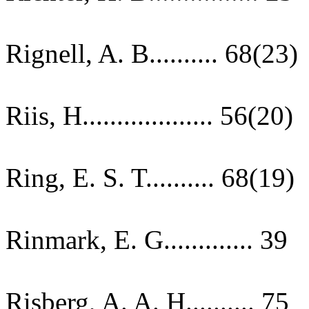
Rignell, A. B.......... 68(23)
Riis, H................... 56(20)
Ring, E. S. T.......... 68(19)
Rinmark, E. G............. 39
Risberg, A. A. H.......... 75