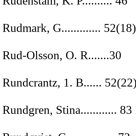
Rudenstam, K. P.......... 46
Rudmark, G............. 52(18)
Rud-Olsson, O. R.......30
Rundcrantz, 1. B...... 52(22
Rundgren, Stina............ 83