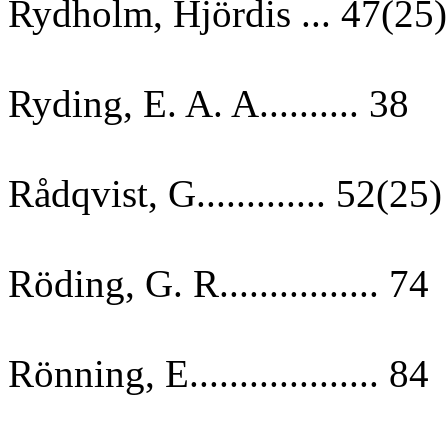
Rydholm, Hjördis ... 47(25)
Ryding, E. A. A.......... 38
Rådqvist, G............. 52(25)
Röding, G. R................ 74
Rönning, E................... 84