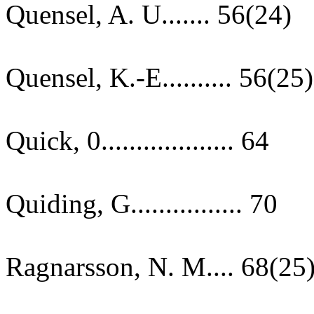
Quensel, A. U....... 56(24)
Quensel, K.-E.......... 56(25)
Quick, 0................... 64
Quiding, G................ 70
Ragnarsson, N. M.... 68(25