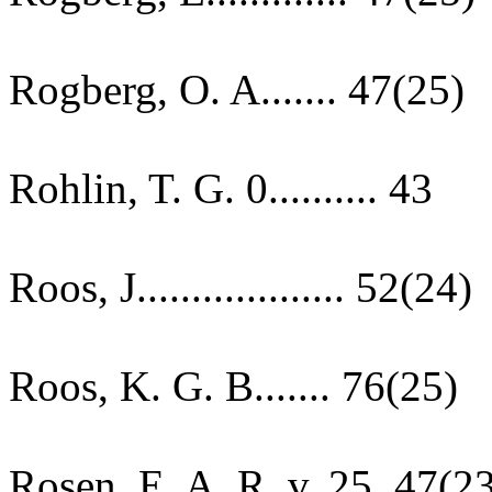
Rogberg, O. A....... 47(25)
Rohlin, T. G. 0.......... 43
Roos, J................... 52(24)
Roos, K. G. B....... 76(25)
Rosen, E. A. R. v. 25, 47(2