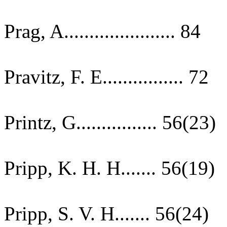
Prag, A...................... 84
Pravitz, F. E................ 72
Printz, G................ 56(23)
Pripp, K. H. H....... 56(19)
Pripp, S. V. H....... 56(24)