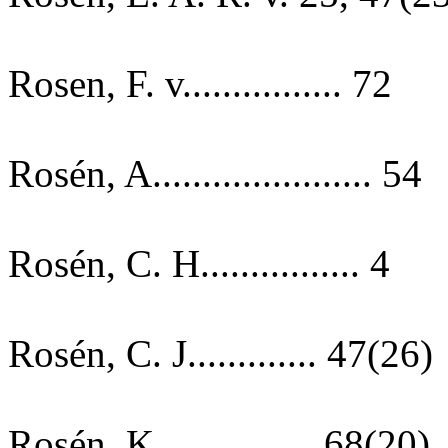
Rosen, F. v................ 72
Rosén, A...................... 54
Rosén, C. H................ 4
Rosén, C. J............. 47(26)
Rosén, K................ 68(20)