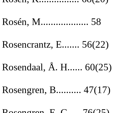
Rosén, M................... 58
Rosencrantz, E....... 56(22)
Rosendaal, Å. H...... 60(25)
Rosengren, B.......... 47(17)
Rosengren, E. G. ... 76(25)