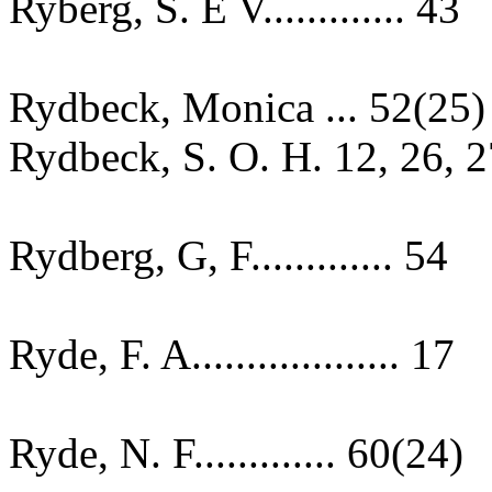
Ryberg, S. E V............. 43
Rydbeck, Monica ... 52(25)
Rydbeck, S. O. H. 12, 26, 2
Rydberg, G, F............. 54
Ryde, F. A................... 17
Ryde, N. F............. 60(24)