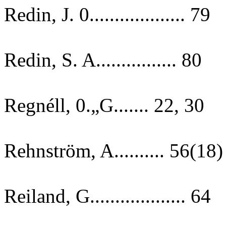
Redin, J. 0................... 79
Redin, S. A................ 80
Regnéll, 0.„G....... 22, 30
Rehnström, A.......... 56(18)
Reiland, G................... 64