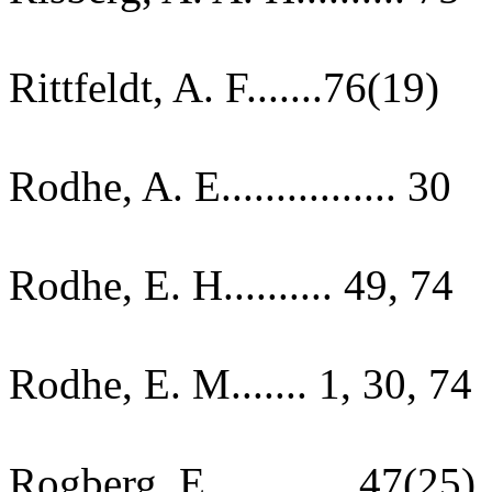
Rittfeldt, A. F.......76(19)
Rodhe, A. E................ 30
Rodhe, E. H.......... 49, 74
Rodhe, E. M....... 1, 30, 74
Rogberg, E............. 47(25)