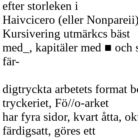
efter storleken i
Haivcicero (eller Nonpareii)
Kursivering utmärkcs bäst
med_, kapitäler med ■ och spä
fär-
digtryckta arbetets format
tryckeriet, Fö//o-arket
har fyra sidor, kvart åtta, ok
färdigsatt, göres ett