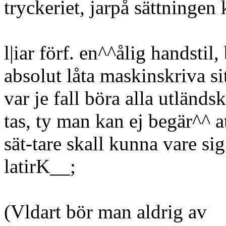
tryckeriet, jarpå sättningen 
l|iar förf. en^^ålig handstil,
absolut låta maskinskriva si
var je fall böra alla utländs
tas, ty man kan ej begär^^ a
sät-tare skall kunna vare sig
latirK__;
(Vldart bör man aldrig av