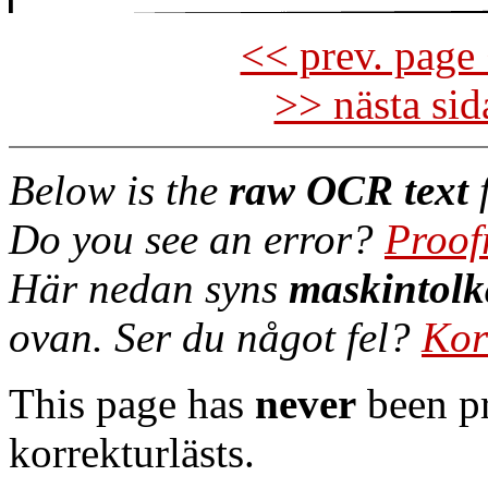
<< prev. page 
>> nästa si
Below is the
raw OCR text
f
Do you see an error?
Proof
Här nedan syns
maskintolk
ovan. Ser du något fel?
Kor
This page has
never
been pr
korrekturlästs.