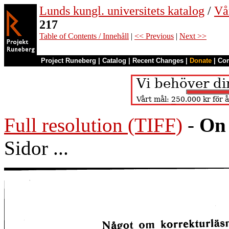
Lunds kungl. universitets katalog
/
Vå
217
Table of Contents / Innehåll
|
<< Previous
|
Next >>
Project Runeberg
|
Catalog
|
Recent Changes
|
Donate
|
Co
Full resolution (TIFF)
-
On 
Sidor ...