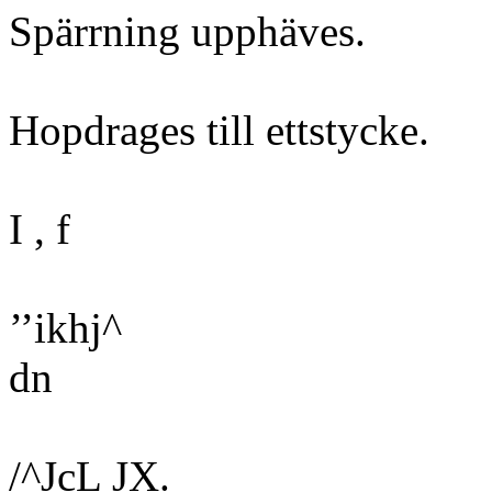
Spärrning upphäves.
Hopdrages till ettstycke.
I , f
’’ikhj^
dn
/^JcL JX.