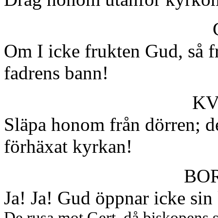
Om I icke frukten Gud, så f
fadrens bann!
KV
Släpa honom från dörren; d
förhäxat kyrkan!
BO
Ja! Ja! Gud öppnar icke sin
De rusa mot Gert, då biskopens se