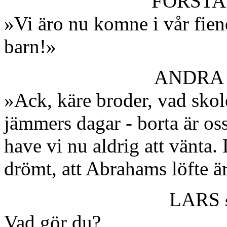
FÖRSTA
»Vi äro nu komne i vår fiend
barn!»
ANDRA 
»Ack, käre broder, vad sko
jämmers dagar - borta är oss
have vi nu aldrig att vänta. 
drömt, att Abrahams löfte ä
LARS
Vad gör du?