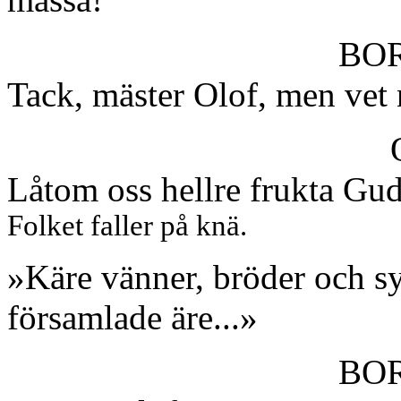
BO
Tack, mäster Olof, men vet n
Låtom oss hellre frukta Gu
Folket faller på knä.
»Käre vänner, bröder och sys
församlade äre...»
BO