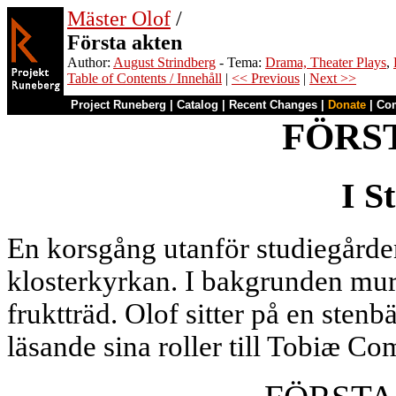
Mäster Olof
/
Första akten
Author:
August Strindberg
- Tema:
Drama, Theater Plays
,
Table of Contents / Innehåll
|
<< Previous
|
Next >>
Project Runeberg
|
Catalog
|
Recent Changes
|
Donate
|
Co
FÖRS
I S
En korsgång utanför studiegårde
klosterkyrkan. I bakgrunden mu
fruktträd. Olof sitter på en sten
läsande sina roller till Tobiæ Co