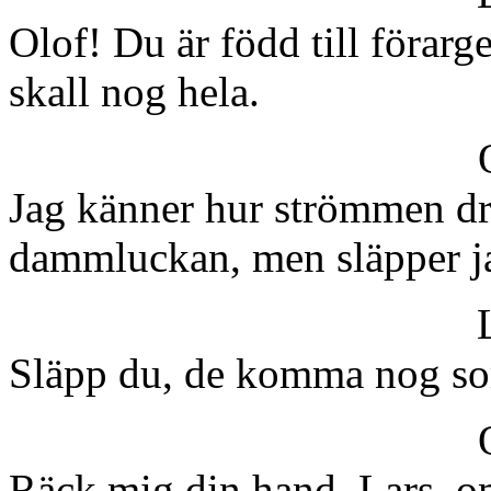
Olof! Du är född till förargel
skall nog hela.
Jag känner hur strömmen dra
dammluckan, men släpper j
Släpp du, de komma nog so
Räck mig din hand, Lars, om