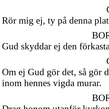
Rör mig ej, ty på denna plat
BO
Gud skyddar ej den förkast
Om ej Gud gör det, så gör d
inom hennes vigda murar.
BO
Drag honom utanför kyrko