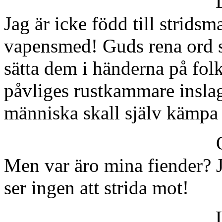
Jag är icke född till stridsma
vapensmed! Guds rena ord sk
sätta dem i händerna på folke
påvliges rustkammare insla
människa skall själv kämpa f
Men var äro mina fiender? J
ser ingen att strida mot!