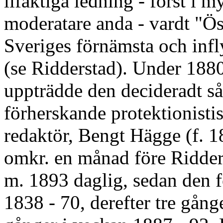
lifaktiga ledning - först i m
moderatare anda - vardt "Ö
Sveriges förnämsta och infly
(se Ridderstad). Under 1880-
uppträdde den decideradt så
förherskande protektionisti
redaktör, Bengt Hägge (f. 1
omkr. en månad före Ridders
m. 1893 daglig, sedan den fö
1838 - 70, derefter tre gång