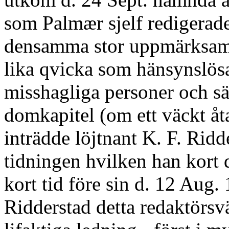
som Palmær sjelf redigerade
densamma stor uppmärksamh
lika qvicka som hänsynslösa
misshagliga personer och s
domkapitel (om ett väckt å
inträdde löjtnant K. F. Rid
tidningen hvilken han kort 
kort tid före sin d. 12 Aug
Ridderstad detta redaktörsv