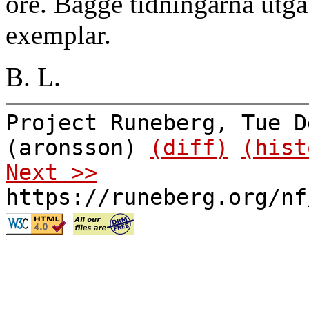
öre. Bägge tidningarna utgå
exemplar.
B. L.
Project Runeberg, Tue D
(aronsson)
(diff)
(hist
Next >>
https://runeberg.org/nf