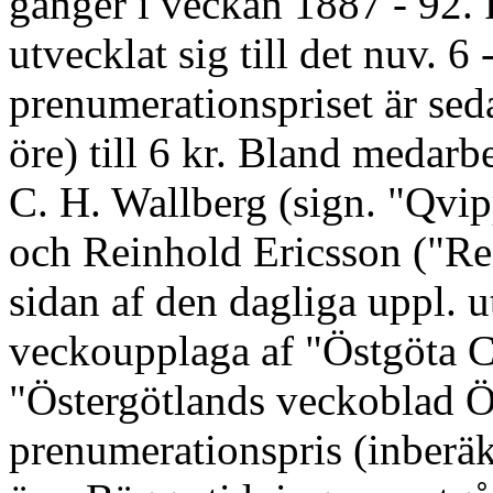
gånger i veckan 1887 - 92. 
utvecklat sig till det nuv. 6 
prenumerationspriset är sed
öre) till 6 kr. Bland medar
C. H. Wallberg (sign. "Qvipp
och Reinhold Ericsson ("Rei
sidan af den dagliga uppl. 
veckoupplaga af "Östgöta C
"Östergötlands veckoblad Ö
prenumerationspris (inberäk