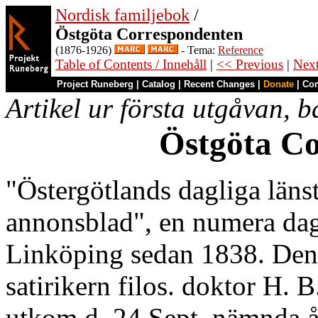
Nordisk familjebok
/
Östgöta Correspondenten
(1876-1926)
- Tema:
Reference
Table of Contents / Innehåll
|
<< Previous
|
Nex
Project Runeberg
|
Catalog
|
Recent Changes
|
Donate
|
Co
Artikel ur första utgåvan, b
Östgöta Co
"Östergötlands dagliga läns
annonsblad", en numera dagl
Linköping sedan 1838. Den 
satirikern filos. doktor H. 
utkom d. 24 Sept. nämnda år