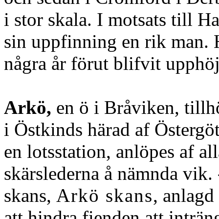
i stor skala. I motsats till
sin uppfinning en rik man.
några år förut blifvit upphöj
Arkö,
en ö i Bråviken, till
i Östkinds härad af Östergö
en lotsstation, anlöpes af a
skärslederna å nämnda vik.
skans,
Arkö skans
, anlagd
att hindra fienden att inträ