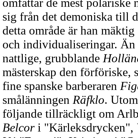
omfattar de mest polariske 
sig från det demoniska till 
detta område är han mäktig a
och individualiseringar. Än
nattlige, grubblande
Hollän
mästerskap den förföriske, 
fine spanske barberaren
Fig
smålänningen
Räfklo
. Utom
följande tillräckligt om Ar
Belcor
i "Kärleksdrycken",