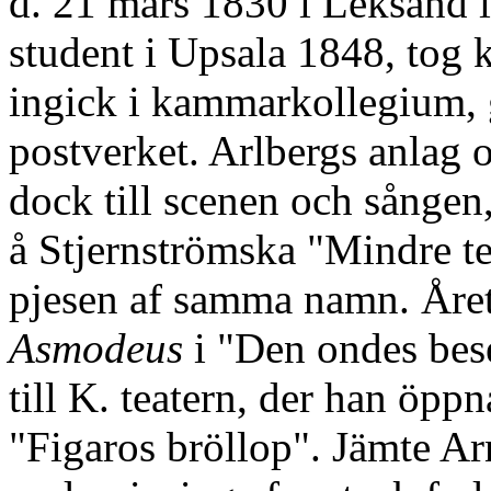
d. 21 mars 1830 i Leksand i
student i Upsala 1848, tog
ingick i kammarkollegium, g
postverket. Arlbergs anlag
dock till scenen och sånge
å Stjernströmska "Mindre t
pjesen af samma namn. Året
Asmodeus
i "Den ondes bes
till K. teatern, der han öp
"Figaros bröllop". Jämte Ar