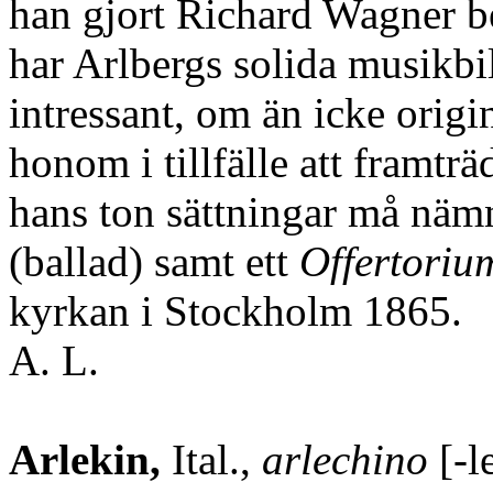
han gjort Richard Wagner be
har Arlbergs solida musikbil
intressant, om än icke origi
honom i tillfälle att framt
hans ton sättningar må nä
(ballad) samt ett
Offertoriu
kyrkan i Stockholm 1865.
A. L.
Arlekin,
Ital.,
arlechino
[-l