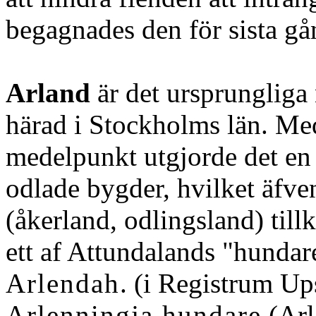
begagnades den för sista gå
Arland
är det ursprungliga
härad i Stockholms län. Med
medelpunkt utgjorde det en 
odlade bygder, hvilket äfve
(åkerland, odlingsland) til
ett af Attundalands "hundar
Arlendah
. (i Registrum Up
Arlenningja hundare
(Arl