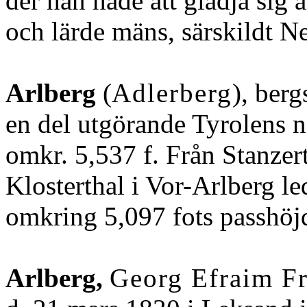
der han hade att glädja sig å
och lärde mäns, särskildt N
Arlberg
(
Adlerberg
), berg
en del utgörande Tyrolens n
omkr. 5,537 f. Från Stanzert
Klosterthal i Vor-Arlberg l
omkring 5,097 fots passhöj
Arlberg,
Georg Efraim Fr