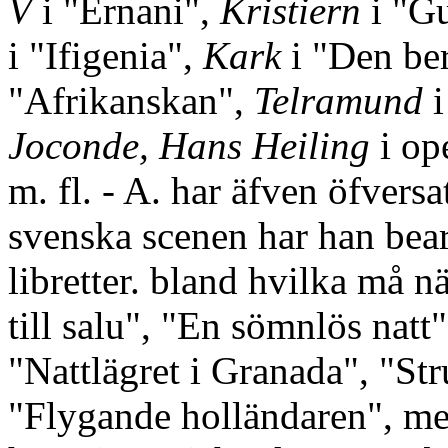
V
i "Ernani",
Kristiern
i "Gu
i "Ifigenia",
Kark
i "Den be
"Afrikanskan",
Telramund
i
Joconde, Hans Heiling
i op
m. fl. - A. har äfven öfversa
svenska scenen har han bearb
libretter. bland hvilka må
till salu", "En sömnlös natt
"Nattlägret i Granada", "St
"Flygande holländaren", me