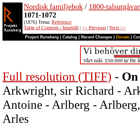
Nordisk familjebok
/
1800-talsutgåvan
1071-1072
(1876) Tema:
Reference
Table of Contents / Innehåll
|
<< Previous
|
Next >>
Project Runeberg
|
Catalog
|
Recent Changes
|
Donate
|
Co
Full resolution (TIFF)
-
On 
Arkwright, sir Richard - Ar
Antoine - Arlberg - Arlberg,
Arles