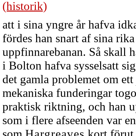
(historik)
att i sina yngre år hafva idk
fördes han snart af sina rik
uppfinnarebanan. Så skall 
i Bolton hafva sysselsatt si
det gamla problemet om et
mekaniska funderingar togo 
praktisk riktning, och han 
som i flere afseenden var en
som
Hargreaves
kort förut