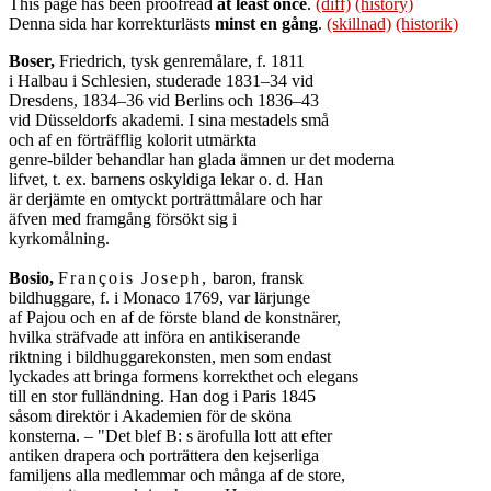
This page has been proofread
at least once
.
(diff)
(history)
Denna sida har korrekturlästs
minst en gång
.
(skillnad)
(historik)
Boser,
Friedrich, tysk genremålare, f. 1811
i Halbau i Schlesien, studerade 1831–34 vid
Dresdens, 1834–36 vid Berlins och 1836–43
vid Düsseldorfs akademi. I sina mestadels små
och af en förträfflig kolorit utmärkta
genre-bilder behandlar han glada ämnen ur det moderna
lifvet, t. ex. barnens oskyldiga lekar o. d. Han
är derjämte en omtyckt porträttmålare och har
äfven med framgång försökt sig i
kyrkomålning.
Bosio,
François Joseph,
baron, fransk
bildhuggare, f. i Monaco 1769, var lärjunge
af Pajou och en af de förste bland de konstnärer,
hvilka sträfvade att införa en antikiserande
riktning i bildhuggarekonsten, men som endast
lyckades att bringa formens korrekthet och elegans
till en stor fulländning. Han dog i Paris 1845
såsom direktör i Akademien för de sköna
konsterna. – "Det blef B: s ärofulla lott att efter
antiken drapera och porträttera den kejserliga
familjens alla medlemmar och många af de store,