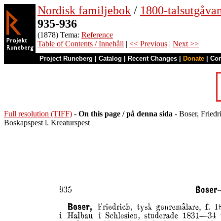
Nordisk familjebok
/
1800-talsutgåvan
935-936
(1878) Tema:
Reference
Table of Contents / Innehåll
|
<< Previous
|
Next >>
Project Runeberg
|
Catalog
|
Recent Changes
|
Donate
|
Co
Full resolution (TIFF)
-
On this page / på denna sida
- Boser, Friedr
Boskapspest l. Kreaturspest