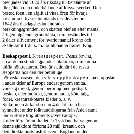
beviljades vid 1620 års riksdag till betalande af
riksgälden och underhållande af försvarsverket. Den
bestod först i en afgift af vissa ören för hvarje
kreatur och hvarje tunnlands utsäde. Genom
1642 års riksdagsbeslut ändrades
beräkningsgrunden, och skatten blef en efter mantal
årligen utgående grundränta, som bestämdes till
2 daler silfvermynt för hvarje mantal krono och
skatte samt 1 dlr s. m. för allmänna frälset. Kbg.
Boskapspest
l.
Kreaturspest,
Pestis bovina,
en af de mest ödeläggande sjukdomar, som kunna
träffa nötkreaturen. Den är stationär i de ryska
stepperna hos den der befintlige
nötboskapsrasen, den s. k.
steppboskapen,
men uppstår
i andra delar af Europa endast genom smitta,
vare sig direkt, genom beröring med pestsjuk
boskap, eller indirekt, genom hudar, kött, talg,
foder, kreatursskötares kläder o. s. v.
Sjukdomen är känd sedan 4:de årh. och har i
synnerhet under folkvandringarna från Asien samt
under större krig utbredts öfver Europa.
Under förra århundradet lär Tyskland hafva genom
denne sjukdom förlorat 28 mill. kreatur, och
den direkta boskapsförlusten i England under