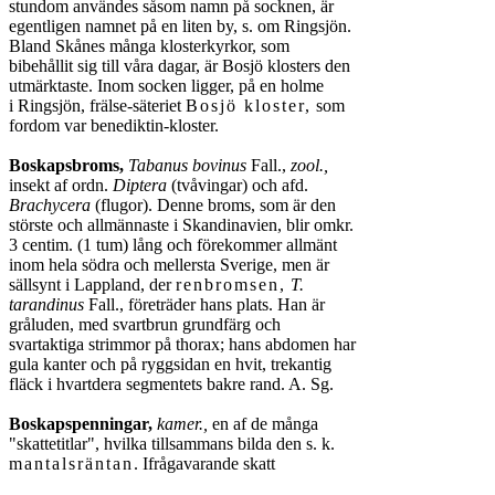
stundom användes såsom namn på socknen, är
egentligen namnet på en liten by, s. om Ringsjön.
Bland Skånes många klosterkyrkor, som
bibehållit sig till våra dagar, är Bosjö klosters den
utmärktaste. Inom socken ligger, på en holme
i Ringsjön, frälse-säteriet
Bosjö kloster,
som
fordom var benediktin-kloster.
Boskapsbroms,
Tabanus bovinus
Fall.,
zool.,
insekt af ordn.
Diptera
(tvåvingar) och afd.
Brachycera
(flugor). Denne broms, som är den
störste och allmännaste i Skandinavien, blir omkr.
3 centim. (1 tum) lång och förekommer allmänt
inom hela södra och mellersta Sverige, men är
sällsynt i Lappland, der
renbromsen,
T.
tarandinus
Fall., företräder hans plats. Han är
gråluden, med svartbrun grundfärg och
svartaktiga strimmor på thorax; hans abdomen har
gula kanter och på ryggsidan en hvit, trekantig
fläck i hvartdera segmentets bakre rand. A. Sg.
Boskapspenningar,
kamer.,
en af de många
"skattetitlar", hvilka tillsammans bilda den s. k.
mantalsräntan
. Ifrågavarande skatt