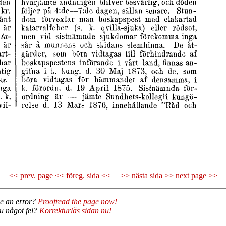
<< prev. page << föreg. sida <<
>> nästa sida >> next page >>
e an error?
Proofread the page now!
du något fel?
Korrekturläs sidan nu!