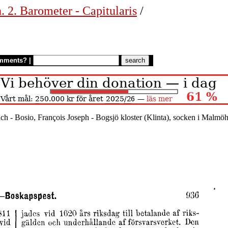
. 2. Barometer - Capitularis
/
mments?
|
ich - Bosio, François Joseph - Bogsjö kloster (Klinta), socken i Malmö