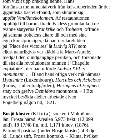
som vuxit upp omkring henne. Hans
förnämsta monumentalverk från kejsareperioden är det
gigantiska basreliefband, som slingrar sig
uppför
Vendômekolonnen.
Af restaurationen
upphöjd till baron, firade B. dess grundtanke i de
tvänne statyerna
Frankrike
och
Troheten,
offrade
på samma trohetens altare till och med sina
egna konstprinciper, då han i ryttarebilden
på ’Place des victoires’ åt
Ludvig XIV,
som
eljest naturligtvis var klädd à la Marc-Aurèle,
medgaf den oundgänglige peruken, och försonade
till sist alla revolutionära minnen i ’Chapelle
expiatoire’, der han utförde
Ludvig XVL:s
monument
". – Bland hans öfriga verk må nämnas
Hyacinthe
(Luxembourg),
Hercules och Achelous
(brons; Tuilleriträdgården),
Hertigens af Enghien
staty och grefve
Demidovs
monument. – I B:s
mycket besökta atelier arbetade äfven
Fogelberg någon tid, 1821.
Bosjö kloster
(
Klinta
), socken i Malmöhus
län, Frosta härad. Arealen 5,973 hekt. (12,099
tnld). 18 17/48 fm. mtl. 1,171 innev. (1876).
Patronelt pastorat (under Bosjö kloster) af 3:dje
kl., Lunds stift, Frosta kontrakt. – Klinta, hvilket