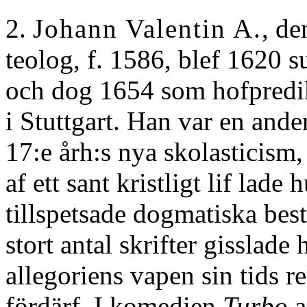
2.
Johann Valentin A.
, de
teolog, f. 1586, blef 1620 
och dog 1654 som hofpredik
i Stuttgart. Han var en ande
17:e årh:s nya skolasticism
af ett sant kristligt lif lade
tillspetsade dogmatiska bes
stort antal skrifter gisslade
allegoriens vapen sin tids r
fördärf. I komedien
Turbo
a