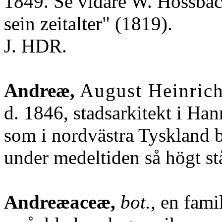
1849. Se vidare W. Hossbac
sein zeitalter" (1819).
J. HDR.
Andreæ,
August Heinric
d. 1846, stadsarkitekt i Han
som i nordvästra Tyskland b
under medeltiden så högt s
Andreæaceæ,
bot.
, en fam