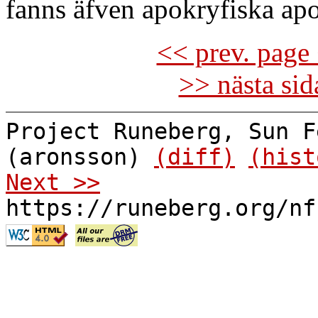
fanns äfven apokryfiska apos
<< prev. page 
>> nästa si
Project Runeberg, Sun F
(aronsson)
(diff)
(hist
Next >>
https://runeberg.org/nf