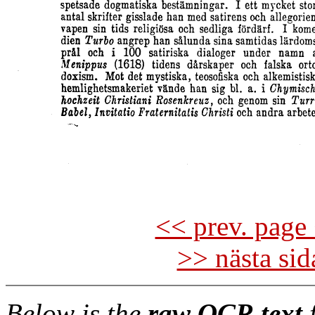
<< prev. page 
>> nästa si
Below is the
raw OCR text
f