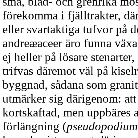
små, blad- och grenrika mo
förekomma i fjälltrakter, d
eller svartaktiga tufvor på 
andreæaceer äro funna väx
ej heller på lösare stenarte
trifvas däremot väl på kiselr
byggnad, sådana som granit
utmärker sig därigenom: att
kortskaftad, men uppbäres af
förlängning (
pseudopodium