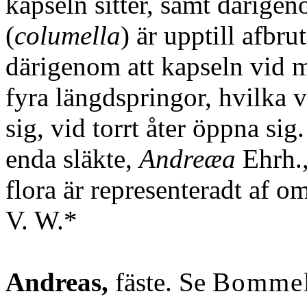
kapseln sitter, samt därigen
(
columella
) är upptill afbru
därigenom att kapseln vid 
fyra längdspringor, hvilka v
sig, vid torrt åter öppna sig
enda släkte,
Andreæa
Ehrh.,
flora är representeradt af om
V. W.*
Andreas,
fäste. Se
Bomme