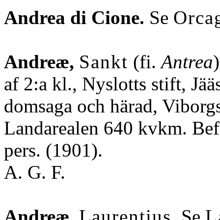
Andrea di Cione.
Se
Orca
Andreæ,
Sankt
(fi.
Antrea
af 2:a kl., Nyslotts stift, Jä
domsaga och härad, Viborgs
Landarealen 640 kvkm. Befo
pers. (1901).
A. G. F.
Andreæ,
Laurentius
. Se
L