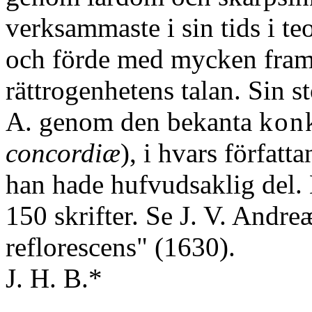
verksammaste i sin tids i te
och förde med mycken fram
rättrogenhetens talan. Sin s
A. genom den bekanta
kon
concordiæ
), i hvars förfat
han hade hufvudsaklig del. 
150 skrifter. Se J. V. Andr
reflorescens" (1630).
J. H. B.*