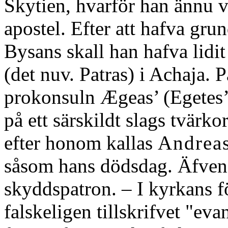
Skytien, hvarför han ännu 
apostel. Efter att hafva grun
Bysans skall han hafva lidit
(det nuv. Patras) i Achaja. P
prokonsuln Ægeas’ (Egetes’)
på ett särskildt slags tvärko
efter honom kallas
Andrea
såsom hans dödsdag. Äfven 
skyddspatron. – I kyrkans f
falskeligen tillskrifvet "ev