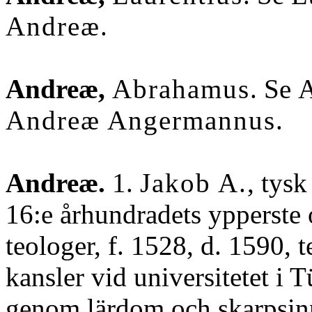
Andreæ
.
Andreæ,
Abrahamus
. Se
Andreæ Angermannus
.
Andreæ.
1.
Jakob A.
, tysk
16:e århundradets ypperste o
teologer, f. 1528, d. 1590, t
kansler vid universitetet i 
genom lärdom och skarpsinn