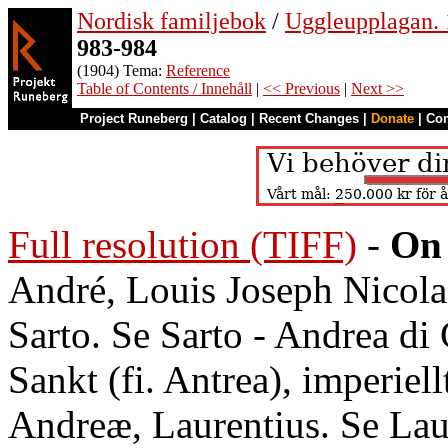
Nordisk familjebok
/
Uggleupplagan. 
983-984
(1904) Tema:
Reference
Table of Contents / Innehåll
|
<< Previous
|
Next >>
Project Runeberg
|
Catalog
|
Recent Changes
|
Donate
|
Co
Full resolution (TIFF)
-
On 
André, Louis Joseph Nicolas
Sarto. Se Sarto - Andrea di
Sankt (fi. Antrea), imperiellt
Andreæ, Laurentius. Se Lau