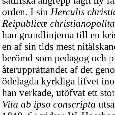
satiriska angrepp tagit ny f
orden. I sin
Herculis christi
Reipublicæ christianopolit
han grundlinjerna till en kris
en af sin tids mest nitälskan
berömd som pedagog och pr
återupprättandet af det geno
ödelagda kyrkliga lifvet i
han verkade, utöfvat ett sto
Vita ab ipso conscripta
utsa