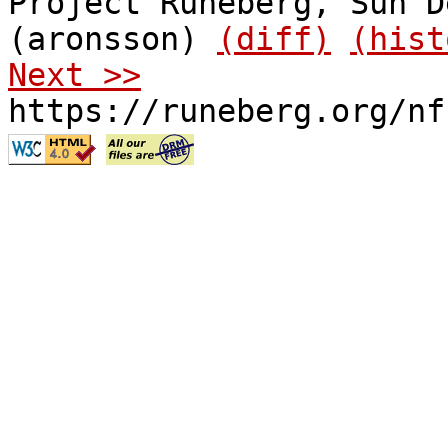
Project Runeberg, Sun D
(aronsson)
(diff)
(hist
Next >>
https://runeberg.org/nf