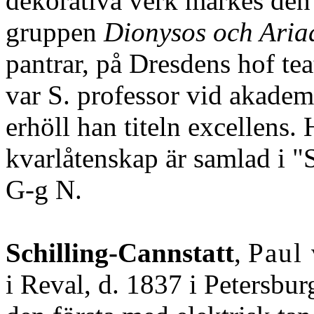
dekorativa verk märkes den k
gruppen
Dionysos och Aria
pantrar, på Dresdens hof te
var S. professor vid akadem
erhöll han titeln excellens.
kvarlåtenskap är samlad i 
G-g N.
Schilling-Cannstatt
,
Paul
i Reval, d. 1837 i Petersbu