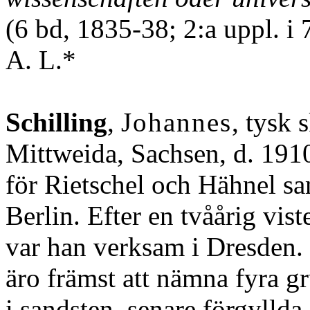
(6 bd, 1835-38; 2:a uppl. i 
A. L.*
Schilling
,
Johannes
, tysk 
Mittweida, Sachsen, d. 1910
för Rietschel och Hähnel sam
Berlin. Efter en tvåårig vist
var han verksam i Dresden.
äro främst att nämna fyra g
i sandsten, senare förgyllda