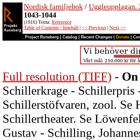
Nordisk familjebok
/
Uggleupplagan. 2
1043-1044
(1916) Tema:
Reference
Table of Contents / Innehåll
|
<< Previous
|
Next >>
Project Runeberg
|
Catalog
|
Recent Changes
|
Donate
|
Co
Full resolution (TIFF)
-
On 
Schillerkrage - Schillerpris -
Schillerstöfvaren, zool. Se
Schillertheater. Se Löwenfel
Gustav - Schilling, Johanne