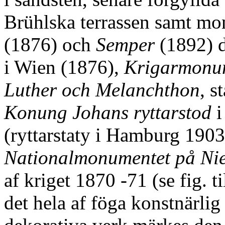
Brühlska terrassen samt m
(1876) och
Semper
(1892) 
i Wien (1876),
Krigarmonu
Luther och Melanchthon
, s
Konung Johans ryttarstod
i
(ryttarstaty i Hamburg 1903)
Nationalmonumentet på Ni
af kriget 1870 -71 (se fig. ti
det hela af föga konstnärlig