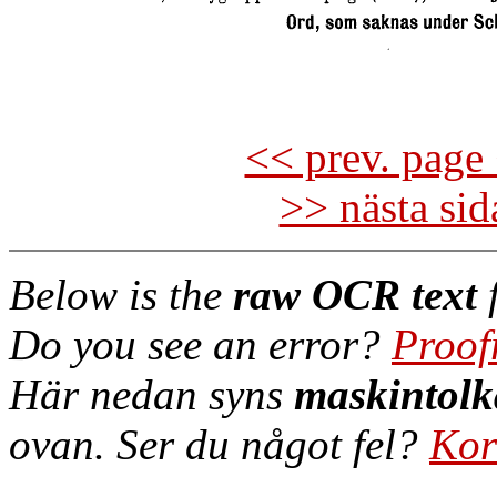
<< prev. page 
>> nästa si
Below is the
raw OCR text
f
Do you see an error?
Proof
Här nedan syns
maskintolk
ovan. Ser du något fel?
Kor