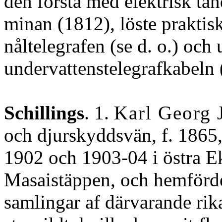
den första med elektrisk ta
minan (1812), löste prakti
nåltelegrafen (se d. o.) och 
undervattenstelegrafkabeln 
Schillings
. 1.
Karl Georg 
och djurskyddsvän, f. 1865
1902 och 1903-04 i östra Ek
Masaistäppen, och hemförde
samlingar af därvarande rika