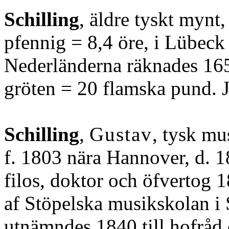
Schilling
, äldre tyskt mynt
pfennig = 8,4 öre, i Lübeck 
Nederländerna räknades 165
gröten = 20 flamska pund. 
Schilling
,
Gustav
, tysk mus
f. 1803 nära Hannover, d. 1
filos, doktor och öfvertog 
af Stöpelska musikskolan i 
utnämndes 1840 till hofråd o