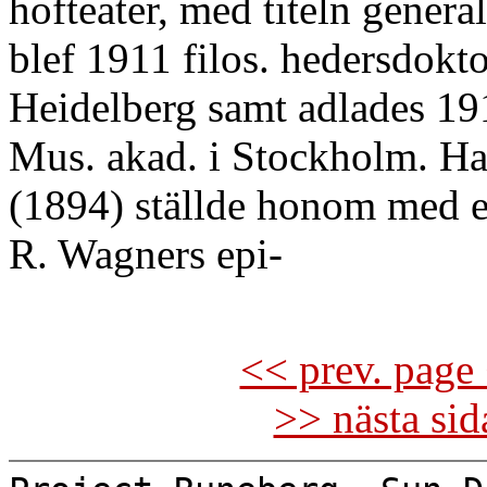
hofteater, med titeln gener
blef 1911 filos. hedersdokt
Heidelberg samt adlades 1912
Mus. akad. i Stockholm. 
(1894) ställde honom med en
R. Wagners epi-
<< prev. page 
>> nästa si