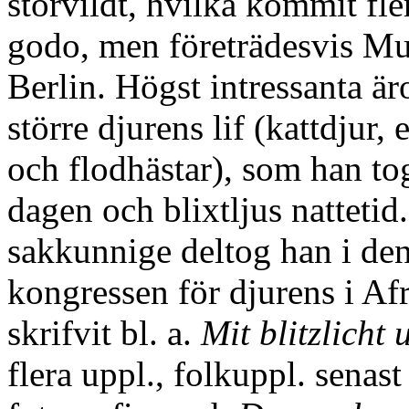
storvildt, hvilka kommit fle
godo, men företrädesvis Mu
Berlin. Högst intressanta är
större djurens lif (kattdjur,
och flodhästar), som han to
dagen och blixtljus natteti
sakkunnige deltog han i den
kongressen för djurens i Af
skrifvit bl. a.
Mit blitzlicht
flera uppl., folkuppl. sena