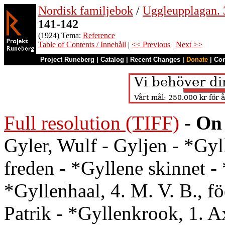
Nordisk familjebok
/
Uggleupplagan. 
141-142
(1924) Tema:
Reference
Table of Contents / Innehåll
|
<< Previous
|
Next >>
Project Runeberg
|
Catalog
|
Recent Changes
|
Donate
|
Co
Full resolution (TIFF)
-
On 
Gyler, Wulf - Gyljen - *Gyl
freden - *Gyllene skinnet - 
*Gyllenhaal, 4. M. V. B., 
Patrik - *Gyllenkrook, 1. Ax