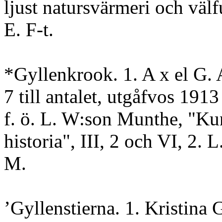
ljust natursvärmeri och väl
E. F-t.
*Gyllenkrook. 1. A x el G. A
7 till antalet, utgåfvos 1913
f. ö. L. W:son Munthe, "Kun
historia", III, 2 och VI, 2. 
M.
’Gyllenstierna. 1. Kristin