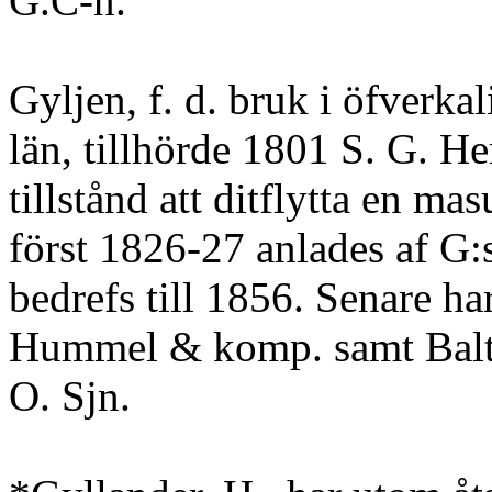
G.C-n.
Gyljen, f. d. bruk i öfverka
län, tillhörde 1801 S. G. H
tillstånd att ditflytta en m
först 1826-27 anlades af G:
bedrefs till 1856. Senare ha
Hummel & komp. samt Baltis
O. Sjn.