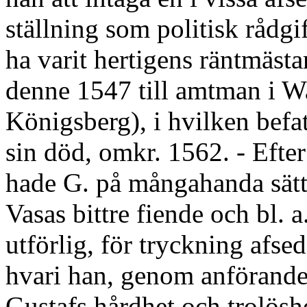
ställning som politisk rådgif
ha varit hertigens räntmästa
denne 1547 till amtman i Wa
Königsberg), i hvilken befat
sin död, omkr. 1562. - Efter
hade G. på mångahanda sätt
Vasas bittre fiende och bl. a
utförlig, för tryckning afse
hvari han, genom anförand
Gustafs hårdhet och trolösh