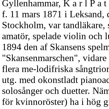
Gyllenhammar, K a r l P a t r
f. 11 mars 1871 i Leksand, 
Stockholm, var tandläkare, 
amatör, spelade violin och 
1894 den af Skansens spelm
"Skansenmarschen", vidare 
flera me-lodifriska sångtrior
utg. med okonstladt piano
solosånger och duetter. Näm
för kvinnoröster) ha i hög 