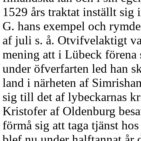
1529 års traktat inställt sig
G. hans exempel och rymde f
af juli s. å. Otvifvelaktigt 
mening att i Lübeck förena
under öfverfarten led han s
land i närheten af Simrisha
sig till det af lybeckarnas k
Kristofer af Oldenburg bes
förmå sig att taga tjänst hos
blef nu under halftannat år d