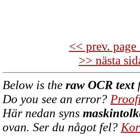
<< prev. page 
>> nästa si
Below is the
raw OCR text
f
Do you see an error?
Proof
Här nedan syns
maskintolk
ovan. Ser du något fel?
Kor