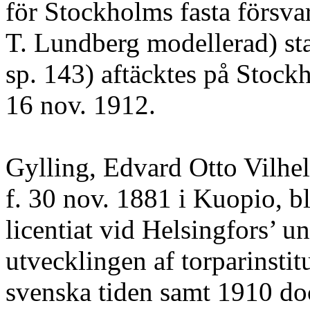
för Stockholms fasta försvar
T. Lundberg modellerad) stat
sp. 143) aftäcktes på Stockh
16 nov. 1912.
Gylling, Edvard Otto Vilhel
f. 30 nov. 1881 i Kuopio, bl
licentiat vid Helsingfors’ u
utvecklingen af torparinstit
svenska tiden samt 1910 doce