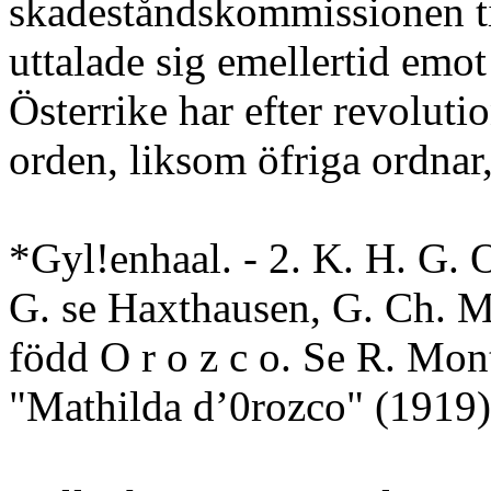
skadeståndskommissionen ti
uttalade sig emellertid emot
Österrike har efter revoluti
orden, liksom öfriga ordnar,
*Gyl!enhaal. - 2. K. H. G. 
G. se Haxthausen, G. Ch. M.
född O r o z c o. Se R. Mo
"Mathilda d’0rozco" (1919)