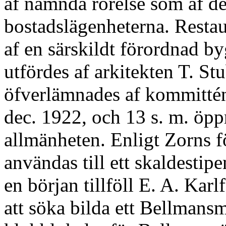
af nämnda rörelse som af de
bostadslägenheterna. Restau
af en särskildt förordnad 
utfördes af arkitekten T. S
öfverlämnades af kommittén
dec. 1922, och 13 s. m. öpp
allmänheten. Enligt Zorns 
användas till ett skaldestipe
en början tillföll E. A. Karl
att söka bilda ett Bellma