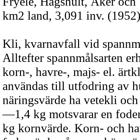
Fryele, Hagshult, Åker och
km2 land, 3,091 inv. (1952)
Kli, kvarnavfall vid spannm
Alltefter spannmålsarten erhå
korn-, havre-, majs- el. ärtk
användas till utfodring av h
näringsvärde ha vetekli och 
—1,4 kg motsvarar en foder
kg kornvärde. Korn- och hav