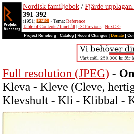
Nordisk familjebok
/
Fjärde upplagan.
391-392
(1951)
- Tema:
Reference
Table of Contents / Innehåll
|
<< Previous
|
Next >>
Project Runeberg
|
Catalog
|
Recent Changes
|
Donate
|
Co
Full resolution (JPEG)
-
On
Kleva - Kleve (Cleve, herti
Klevshult - Kli - Klibbal - 