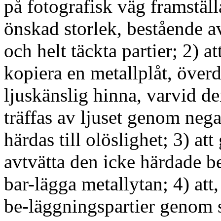
på fotografisk väg framställa
önskad storlek, bestående a
och helt täckta partier; 2) a
kopiera en metallplåt, öve
ljuskänslig hinna, varvid de
träffas av ljuset genom negat
härdas till olöslighet; 3) a
avtvätta den icke härdade 
bar-lägga metallytan; 4) att
be-läggningspartier genom s