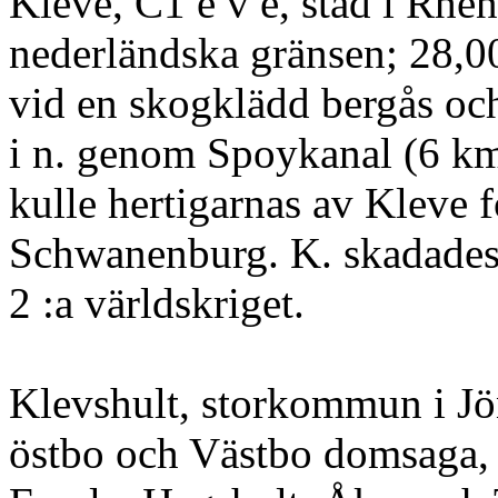
Kleve, C1 e v e, stad i Rhe
nederländska gränsen; 28,00
vid en skogklädd bergås oc
i n. genom Spoykanal (6 km)
kulle hertigarnas av Kleve f
Schwanenburg. K. skadades
2 :a världskriget.
Klevshult, storkommun i Jö
östbo och Västbo domsaga, 