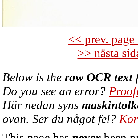
<< prev. page 
>> nästa si
Below is the
raw OCR text
f
Do you see an error?
Proof
Här nedan syns
maskintolk
ovan. Ser du något fel?
Kor
This page has
never
been pr