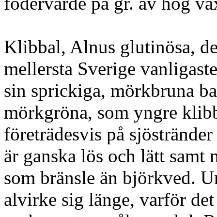
fodervärde på gr. av hög väx
Klibbal, Alnus glutinösa, de
mellersta Sverige vanligaste
sin sprickiga, mörkbruna ba
mörkgröna, som yngre klibb
företrädesvis på sjöstrände
är ganska lös och lätt samt 
som bränsle än björkved. Un
alvirke sig länge, varför det