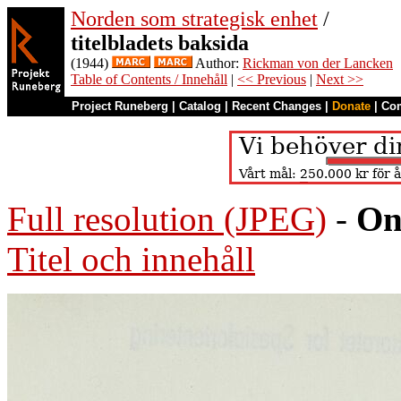
Norden som strategisk enhet
/
titelbladets baksida
(1944)
Author:
Rickman von der Lancken
Table of Contents / Innehåll
|
<< Previous
|
Next >>
Project Runeberg
|
Catalog
|
Recent Changes
|
Donate
|
Co
Full resolution (JPEG)
-
On
Titel och innehåll