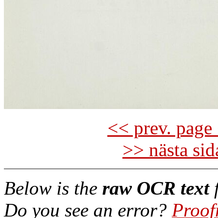
<< prev. page 
>> nästa si
Below is the
raw OCR text
f
Do you see an error?
Proof