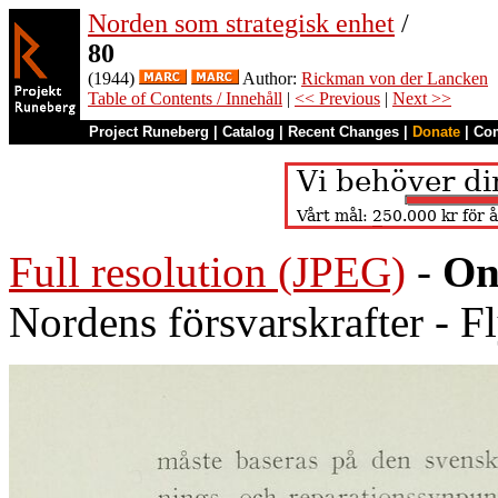
Norden som strategisk enhet
/
80
(1944)
Author:
Rickman von der Lancken
Table of Contents / Innehåll
|
<< Previous
|
Next >>
Project Runeberg
|
Catalog
|
Recent Changes
|
Donate
|
Co
Full resolution (JPEG)
-
On
Nordens försvarskrafter - F