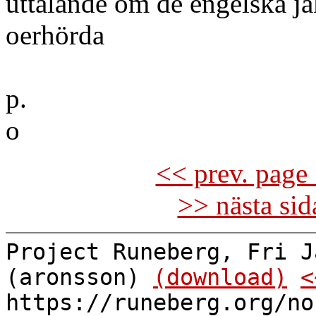
uttalande om de engelska jak
oerhörda
p.
o
<< prev. page 
>> nästa si
Project Runeberg, Fri J
(aronsson)
(download)
<
https://runeberg.org/no