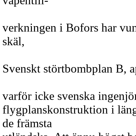
vapentill-
verkningen i Bofors har vunn
skäl,
Svenskt störtbombplan B, ap
varför icke svenska ingenjö
flygplanskonstruktion i lä
de främsta