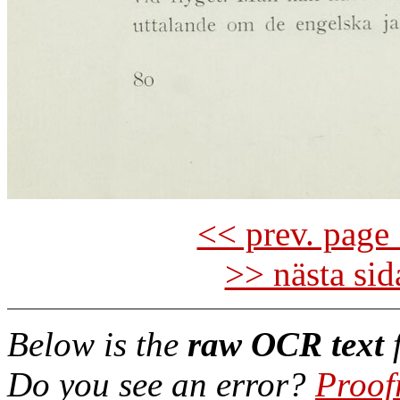
<< prev. page 
>> nästa si
Below is the
raw OCR text
f
Do you see an error?
Proof