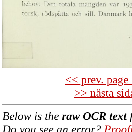
<< prev. page 
>> nästa si
Below is the
raw OCR text
f
Do you see an error?
Proof