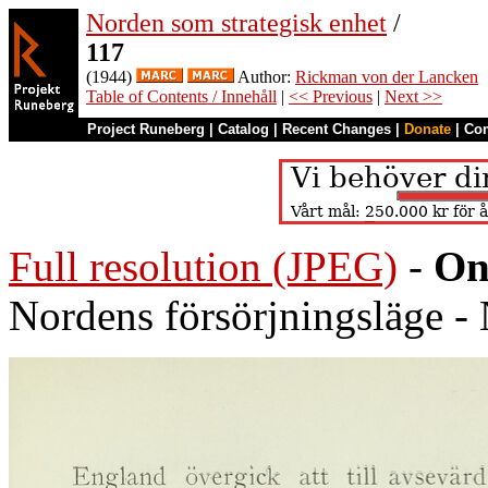
Norden som strategisk enhet
/
117
(1944)
Author:
Rickman von der Lancken
Table of Contents / Innehåll
|
<< Previous
|
Next >>
Project Runeberg
|
Catalog
|
Recent Changes
|
Donate
|
Co
Full resolution (JPEG)
-
On
Nordens försörjningsläge - 