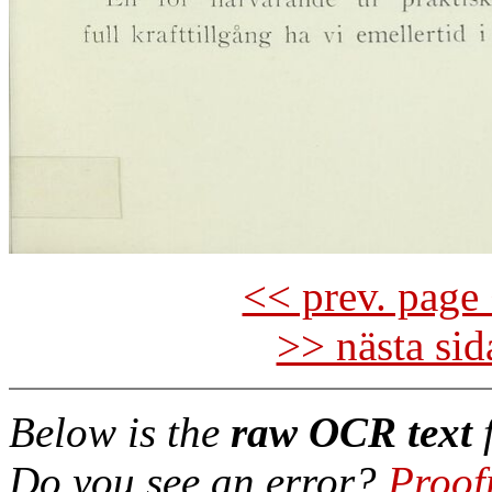
<< prev. page 
>> nästa si
Below is the
raw OCR text
f
Do you see an error?
Proof