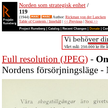
Norden som strategisk enhet
/
119
(1944)
Author:
Rickman von der Lancken
Table of Contents / Innehåll
|
<< Previous
|
Next >>
Project Runeberg
|
Catalog
|
Recent Changes
|
Donate
|
Co
Full resolution (JPEG)
-
On
Nordens försörjningsläge - 