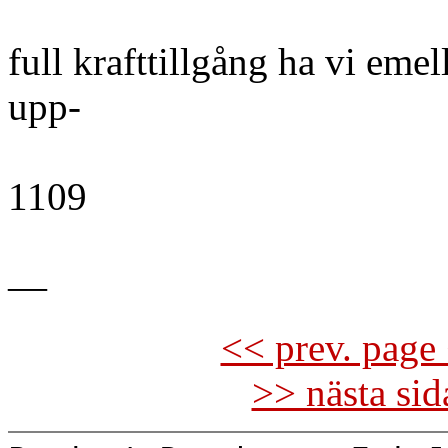
full krafttillgång ha vi emel
upp-
1109
—
<< prev. page 
>> nästa si