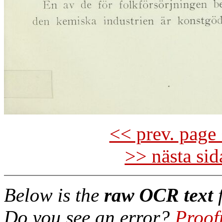
<< prev. page 
>> nästa si
Below is the
raw OCR text
f
Do you see an error?
Proof