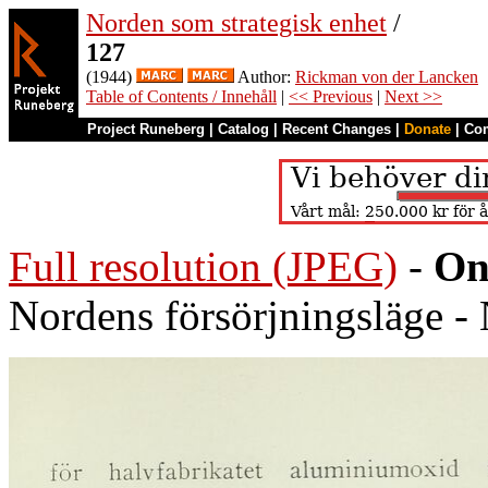
Norden som strategisk enhet
/
127
(1944)
Author:
Rickman von der Lancken
Table of Contents / Innehåll
|
<< Previous
|
Next >>
Project Runeberg
|
Catalog
|
Recent Changes
|
Donate
|
Co
Full resolution (JPEG)
-
On
Nordens försörjningsläge - 