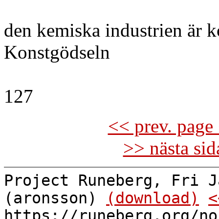
den kemiska industrien är k
Konstgödseln
127
<< prev. page 
>> nästa si
Project Runeberg, Fri J
(aronsson)
(download)
<
https://runeberg.org/no