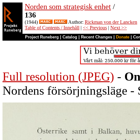
Norden som strategisk enhet
/
136
(1944)
Author:
Rickman von der Lancken
Table of Contents / Innehåll
|
<< Previous
|
Next >>
Project Runeberg
|
Catalog
|
Recent Changes
|
Donate
|
Co
Full resolution (JPEG)
-
On
Nordens försörjningsläge -