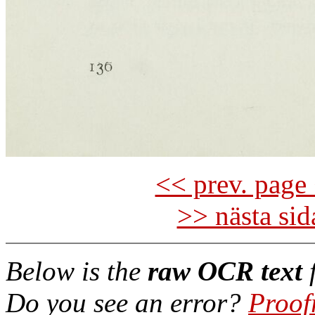
<< prev. page 
>> nästa si
Below is the
raw OCR text
f
Do you see an error?
Proof