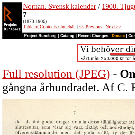
Nornan. Svensk kalender
/
1900. Tjug
7
(1873-1906)
Table of Contents / Innehåll
|
<< Previous
|
Next >>
Project Runeberg
|
Catalog
|
Recent Changes
|
Donate
|
Co
Full resolution (JPEG)
-
On
gångna århundradet. Af C.