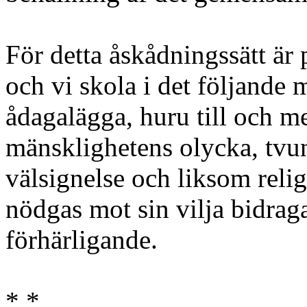
För detta åskådningssätt är
och vi skola i det följande
ådagalägga, huru till och m
mänsklighetens olycka, tvung
välsignelse och liksom reli
nödgas mot sin vilja bidraga
förhärligande.
* *