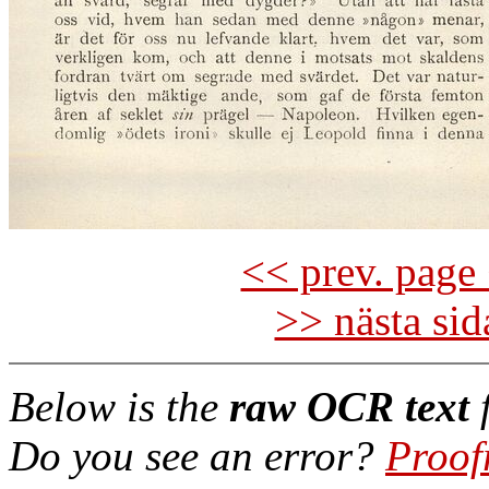
<< prev. page 
>> nästa si
Below is the
raw OCR text
f
Do you see an error?
Proof