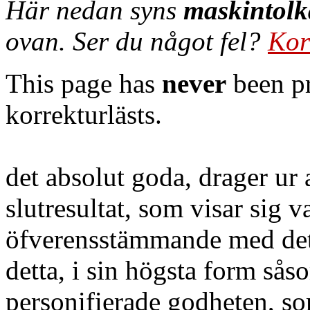
Här nedan syns
maskintolk
ovan. Ser du något fel?
Kor
This page has
never
been pr
korrekturlästs.
det absolut goda, drager ur al
slutresultat, som visar sig v
öfverensstämmande med det g
detta, i sin högsta form så
personifierade godheten, so