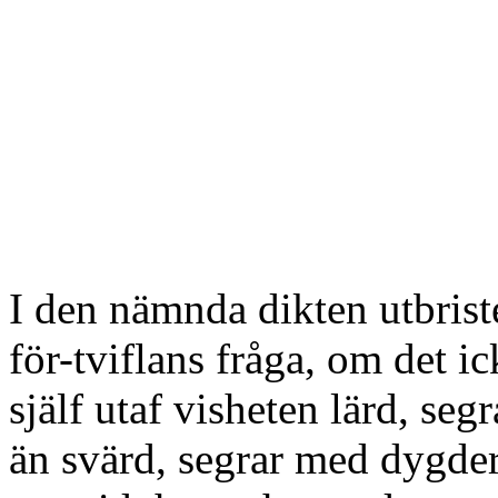
I den nämnda dikten utbrist
för-tviflans fråga, om det 
själf utaf visheten lärd, seg
än svärd, segrar med dygder