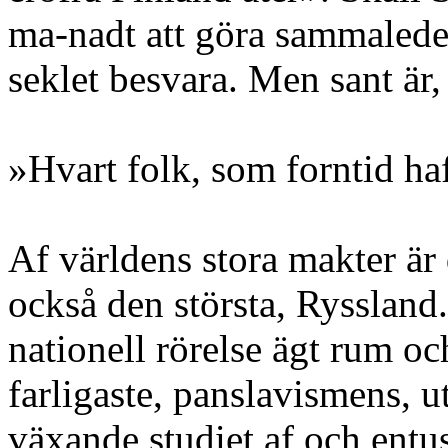
ma-nadt att göra sammalede
seklet besvara. Men sant är,
»Hvart folk, som forntid haf
Af världens stora makter är 
också den största, Ryssland
nationell rörelse ägt rum oc
farligaste, panslavismens, u
växande studiet af och entu