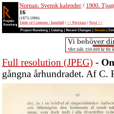
Nornan. Svensk kalender
/
1900. Tjug
16
(1873-1906)
Table of Contents / Innehåll
|
<< Previous
|
Next >>
Project Runeberg
|
Catalog
|
Recent Changes
|
Donate
|
Co
Full resolution (JPEG)
-
On
gångna århundradet. Af C.