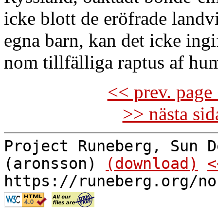
icke blott de eröfrade landv
egna barn, kan det icke ing
nom tillfälliga raptus af hum
<< prev. page 
>> nästa si
Project Runeberg, Sun D
(aronsson)
(download)
<
https://runeberg.org/no