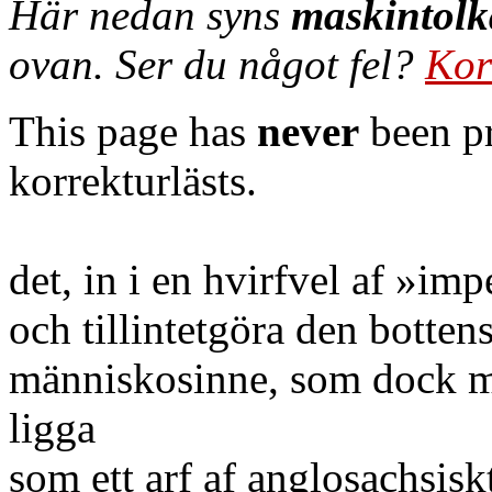
Här nedan syns
maskintolk
ovan. Ser du något fel?
Kor
This page has
never
been pr
korrekturlästs.
det, in i en hvirfvel af »imp
och tillintetgöra den bottens
människosinne, som dock mid
ligga
som ett arf af anglosachsis