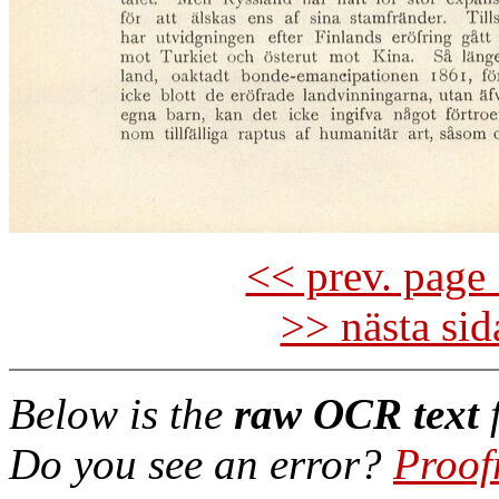
<< prev. page 
>> nästa si
Below is the
raw OCR text
f
Do you see an error?
Proof