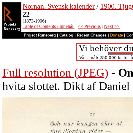
Nornan. Svensk kalender
/
1900. Tjug
22
(1873-1906)
Table of Contents / Innehåll
|
<< Previous
|
Next >>
Project Runeberg
|
Catalog
|
Recent Changes
|
Donate
|
Co
Full resolution (JPEG)
-
On
hvita slottet. Dikt af Daniel