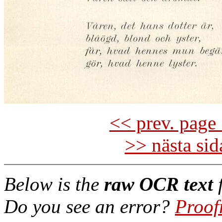
<< prev. page 
>> nästa si
Below is the
raw OCR text
f
Do you see an error?
Proof