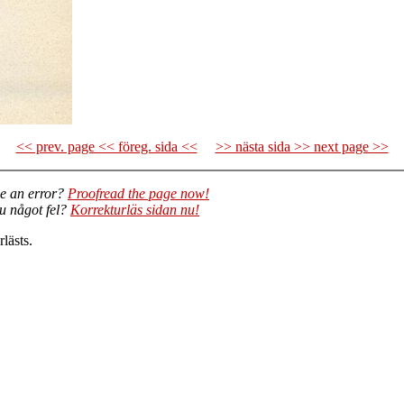
<< prev. page << föreg. sida <<
>> nästa sida >> next page >>
e an error?
Proofread the page now!
du något fel?
Korrekturläs sidan nu!
lästs.