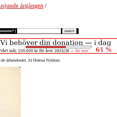
usjunde årgången
/
mments?
|
:de århundradet. Af Helena Nyblom