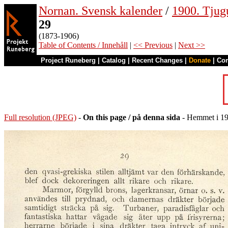
Nornan. Svensk kalender
/
1900. Tjug
29
(1873-1906)
Table of Contents / Innehåll
|
<< Previous
|
Next >>
Project Runeberg
|
Catalog
|
Recent Changes
|
Donate
|
Co
Full resolution (JPEG)
-
On this page / på denna sida
- Hemmet i 19