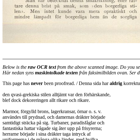
Below is the
raw OCR text
from the above scanned image. Do you se
Här nedan syns
maskintolkade texten
från faksimilbilden ovan. Ser 
This page has
never
been proofread. / Denna sida har
aldrig
korrektur
den qvasi-grekiska stilen alltjämt var den förhärskande,
blef dock dekoreringen allt rikare och rikare.
Marmor, förgylld brons, lagerkransar, örnar o. s. v.
användes till prydnad, och damernas dräkter började
samtidigt sträcka på sig. Turbaner, paradisfåglar och
fantastiska hattar vågade sig åter upp på frisyrerna;
herrarne började i sina dräkter taga intryck af
uniformerna i de många olika länder, med hvilka