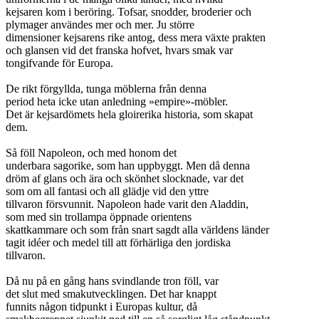
kejsaren kom i beröring. Tofsar, snodder, broderier och
plymager användes mer och mer. Ju större
dimensioner kejsarens rike antog, dess mera växte prakten
och glansen vid det franska hofvet, hvars smak var
tongifvande för Europa.
De rikt förgyllda, tunga möblerna från denna
period heta icke utan anledning »empire»-möbler.
Det är kejsardömets hela gloirerika historia, som skapat
dem.
Så föll Napoleon, och med honom det
underbara sagorike, som han uppbyggt. Men då denna
dröm af glans och ära och skönhet slocknade, var det
som om all fantasi och all glädje vid den yttre
tillvaron försvunnit. Napoleon hade varit den Aladdin,
som med sin trollampa öppnade orientens
skattkammare och som från snart sagdt alla världens länder
tagit idéer och medel till att förhärliga den jordiska
tillvaron.
Då nu på en gång hans svindlande tron föll, var
det slut med smakutvecklingen. Det har knappt
funnits någon tidpunkt i Europas kultur, då