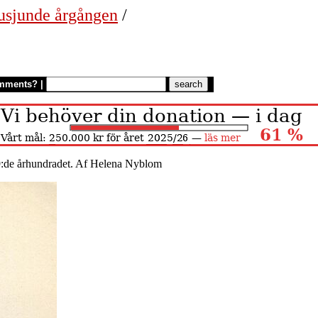
usjunde årgången
/
mments?
|
:de århundradet. Af Helena Nyblom