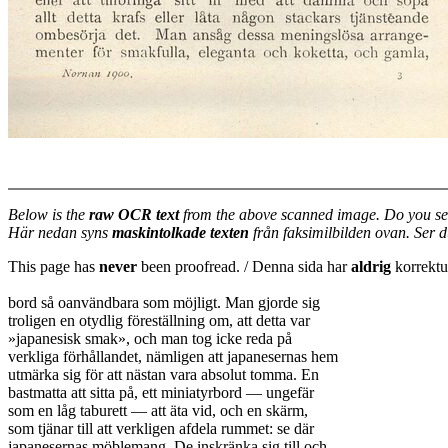
Below is the
raw OCR text
from the above scanned image. Do you se
Här nedan syns
maskintolkade texten
från faksimilbilden ovan. Ser 
This page has
never
been proofread. / Denna sida har
aldrig
korrektur
bord så oanvändbara som möjligt. Man gjorde sig
troligen en otydlig föreställning om, att detta var
»japanesisk smak», och man tog icke reda på
verkliga förhållandet, nämligen att japanesernas hem
utmärka sig för att nästan vara absolut tomma. En
bastmatta att sitta på, ett miniatyrbord — ungefär
som en låg taburett — att äta vid, och en skärm,
som tjänar till att verkligen afdela rummet: se där
japanesernas möblemang. De inskränka sig till och