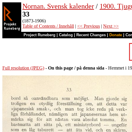
Nornan. Svensk kalender
/
1900. Tjug
33
(1873-1906)
Table of Contents / Innehåll
|
<< Previous
|
Next >>
Project Runeberg
|
Catalog
|
Recent Changes
|
Donate
|
Co
Full resolution (JPEG)
-
On this page / på denna sida
- Hemmet i 19