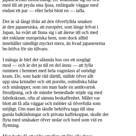
med till att pryda sina ljusa, enfärgade väggar med
endast ett par — eller helst blott en — tafla.
Det är så långt ifrån att den öfverfyllda smaken
är den japanesiska, att européer, som länge lefvat i
Japan, ha svårt att finna sig i att återse till och med
det enklaste europeiska hem, som dock alltid
innehåller oändligt mycket mera, än hvad japaneserna
be-höfva för sin tillvaro.
I många år blef det sålunda hos oss ett sorgligt
mod — och är det ju till en del ännu — att fylla
rummen i hemmet med hela vagnslass af onödigt
kram. De, som hade råd därtill, ställde öfver allt
upp sina kristaller och sitt porslin, ostindiska bålar
och smånipper, som om man hade en antikvarisk
försäljning, och de mindre bemedlade nöjde sig med
fabrikskram, ofta af sämsta beskaffenhet. Målet var
blott att få alla väggar och möbler så öfverfulla som
möjligt. Om man än skulle behöfva taga till sina
gamla balklädningar och privata kaffekoppar, skulle det
flyta med småsaker öfver stolar och bord som vid en
flyttning.