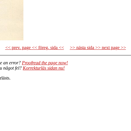
<< prev. page << föreg. sida <<
>> nästa sida >> next page >>
e an error?
Proofread the page now!
du något fel?
Korrekturläs sidan nu!
lästs.