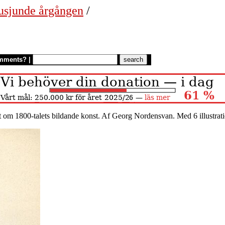
usjunde årgången
/
mments?
|
t om 1800-talets bildande konst. Af Georg Nordensvan. Med 6 illustrat