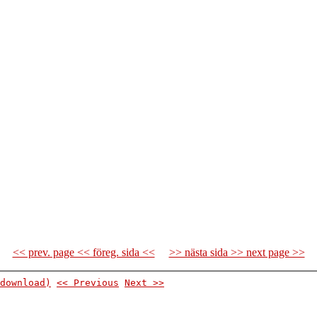
<< prev. page << föreg. sida <<
>> nästa sida >> next page >>
download)
<< Previous
Next >>