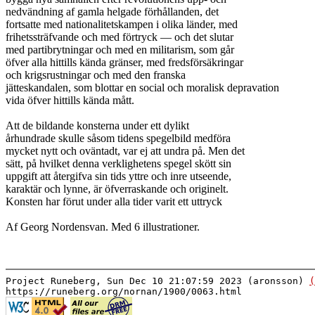
nedvändning af gamla helgade förhållanden, det
fortsatte med nationalitetskampen i olika länder, med
frihetssträfvande och med förtryck — och det slutar
med partibrytningar och med en militarism, som går
öfver alla hittills kända gränser, med fredsförsäkringar
och krigsrustningar och med den franska
jätteskandalen, som blottar en social och moralisk depravation
vida öfver hittills kända mått.
Att de bildande konsterna under ett dylikt
århundrade skulle såsom tidens spegelbild medföra
mycket nytt och oväntadt, var ej att undra på. Men det
sätt, på hvilket denna verklighetens spegel skött sin
uppgift att återgifva sin tids yttre och inre utseende,
karaktär och lynne, är öfverraskande och originelt.
Konsten har förut under alla tider varit ett uttryck
Af Georg Nordensvan. Med 6 illustrationer.
Project Runeberg, Sun Dec 10 21:07:59 2023 (aronsson)
(
https://runeberg.org/nornan/1900/0063.html