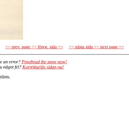
<< prev. page << föreg. sida <<
>> nästa sida >> next page >>
e an error?
Proofread the page now!
du något fel?
Korrekturläs sidan nu!
lästs.