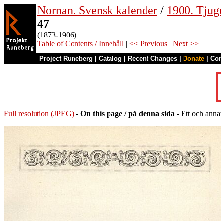
Nornan. Svensk kalender
/
1900. Tjug
47
(1873-1906)
Table of Contents / Innehåll
|
<< Previous
|
Next >>
Project Runeberg
|
Catalog
|
Recent Changes
|
Donate
|
Co
Full resolution (JPEG)
-
On this page / på denna sida
- Ett och anna