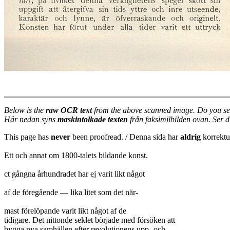
Below is the
raw OCR text
from the above scanned image. Do you se
Här nedan syns
maskintolkade texten
från faksimilbilden ovan. Ser 
This page has
never
been proofread. / Denna sida har
aldrig
korrektur
Ett och annat om 1800-talets bildande konst.
ct gångna århundradet har ej varit likt något
af de föregående — lika litet som det när-
mast förelöpande varit likt något af de
tidigare. Det nittonde seklet började med försöken att
bygga nya samhällen efter revolutionens upp- och