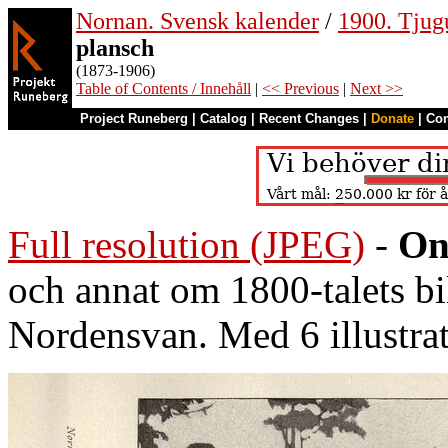
Nornan. Svensk kalender
/
1900. Tjug
plansch
(1873-1906)
Table of Contents / Innehåll
|
<< Previous
|
Next >>
Project Runeberg
|
Catalog
|
Recent Changes
|
Donate
|
Co
Full resolution (JPEG)
-
On
och annat om 1800-talets b
Nordensvan. Med 6 illustra