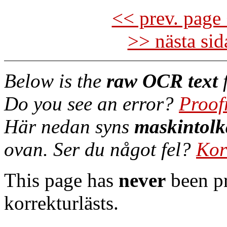
<< prev. page 
>> nästa si
Below is the
raw OCR text
f
Do you see an error?
Proof
Här nedan syns
maskintolk
ovan. Ser du något fel?
Kor
This page has
never
been pr
korrekturlästs.