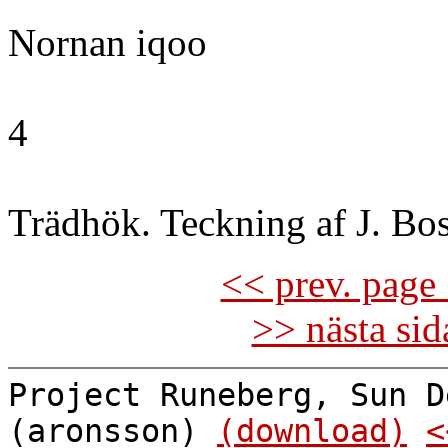
Nornan iqoo
4
Trädhök. Teckning af J. Bos
<< prev. page 
>> nästa si
Project Runeberg, Sun D
(aronsson)
(download)
<