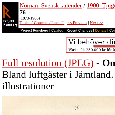
Nornan. Svensk kalender
/
1900. Tjug
76
(1873-1906)
Table of Contents / Innehåll
|
<< Previous
|
Next >>
Project Runeberg
|
Catalog
|
Recent Changes
|
Donate
|
Co
Full resolution (JPEG)
-
On
Bland luftgäster i Jämtland
illustrationer