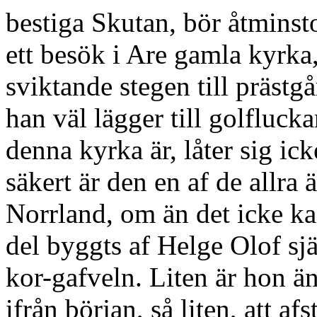
bestiga Skutan, bör åtminst
ett besök i Are gamla kyrka,
sviktande stegen till prästgår
han väl lägger till golfluck
denna kyrka är, låter sig ic
säkert är den en af de allra 
Norrland, om än det icke kan
del byggts af Helge Olof sjä
kor-gafveln. Liten är hon ä
ifrån början, så liten, att a