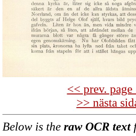
<< prev. page 
>> nästa si
Below is the
raw OCR text
f