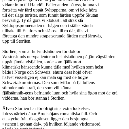
vidare fram till Handöl. Faller anden på oss, kunna vi
fortsätta vår färd uppåt Syltopparna, om vi icke höra
till det slags turister, som funnit färden uppför Skutan
besvärlig. Ty då göra vi klokast i att strax slå
Syl-toppspromenaden ur hågen och i stället vända
tillbaka till Enafors och slå oss till ro där, tills vi
företaga den mindre strapatserande färden med järnväg
upp till Storlien.
Storlien, som är hufvudstationen för doktor
Wester-lunds nervpatienter och slutstationen på järnvägsfärden
uppåt jämtlandsfjällen, torde som fjällkurort i
klimatiskt hänseende kunna täfla med hvilken som helst
både i Norge och Schweiz, ehuru dess höjd öfver
hafvet visserligen ej kan mäta sig med de högre
Schweiz-kurorternas. Den som tviflar på fjälluftens
stimulerande kraft, den som vill känna
fjällstämnih-gens befriande lugn och hvila sina ögon mot de grå
vidderna, han bör stanna i Storlien.
Äfven Storlien har för öfrigt sina extra lockelser.
I dess närhet dånar Brudslöjans romantiska fall. Och
ett stycke från riksgränsen ligger den besjungna
»stenen i grönan dal», på hvilken följande visdomsord