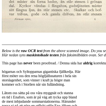
Below is the
raw OCR text
from the above scanned image. Do you se
Här nedan syns
maskintolkade texten
från faksimilbilden ovan. Ser 
This page has
never
been proofread. / Denna sida har
aldrig
korrektur
högarnas och Syltopparnas gigantiska fjällkedja. Här
först möter oss den rena högfjällsnaturen i hela sin
storslagenhet, som vinner i kraft ju högre man
kommer och i Storlien når sin fulländning.
Låtom oss sätta på oss våra myggnät och stanna
en tid i Enafors, som är på väg att rycka upp bland
de mest inbjudande sommarstationerna. Härunder
passa vi på att göra en utflykt utför Ena-älfven och