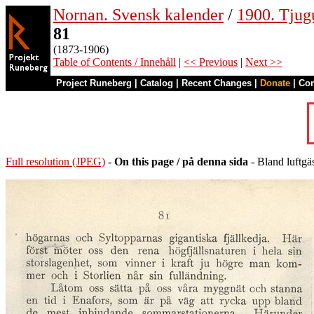
Nornan. Svensk kalender
/
1900. Tjug
81
(1873-1906)
Table of Contents / Innehåll
|
<< Previous
|
Next >>
Project Runeberg
|
Catalog
|
Recent Changes
|
Donate
|
Co
Full resolution (JPEG)
-
On this page / på denna sida
- Bland luftgäs