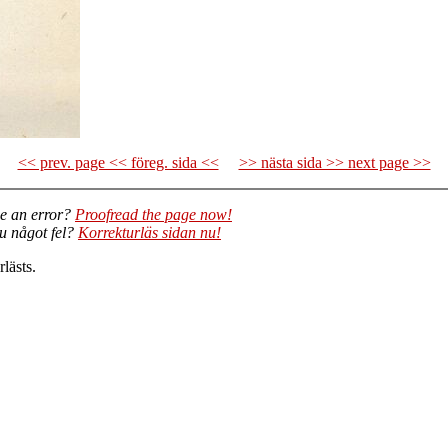
<< prev. page << föreg. sida <<
>> nästa sida >> next page >>
e an error?
Proofread the page now!
du något fel?
Korrekturläs sidan nu!
lästs.