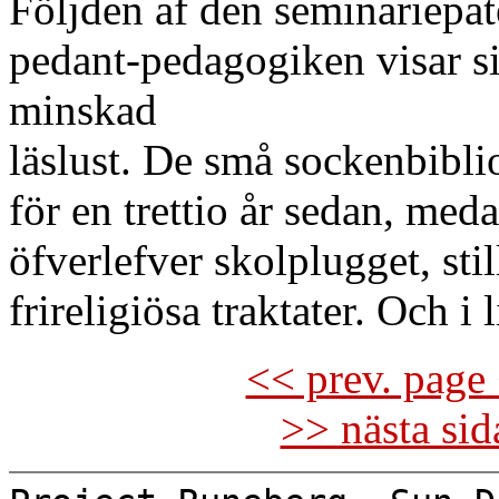
Följden af den seminariepat
pedant-pedagogiken visar s
minskad
läslust. De små sockenbibli
för en trettio år sedan, med
öfverlefver skolplugget, sti
frireligiösa traktater. Och i
<< prev. page 
>> nästa si