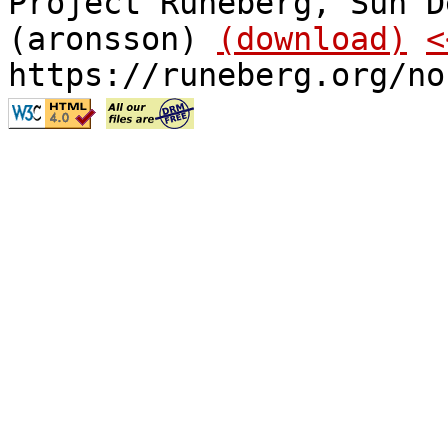
Project Runeberg, Sun D
(aronsson)
(download)
<
https://runeberg.org/no