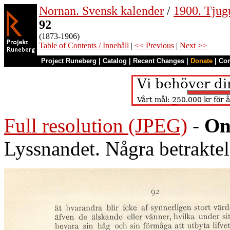
Nornan. Svensk kalender
/
1900. Tjug
92
(1873-1906)
Table of Contents / Innehåll
|
<< Previous
|
Next >>
Project Runeberg
|
Catalog
|
Recent Changes
|
Donate
|
Co
Full resolution (JPEG)
-
On
Lyssnandet. Några betraktel