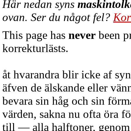
Här nedan syns
maskintolk
ovan. Ser du något fel?
Kor
This page has
never
been pr
korrekturlästs.
åt hvarandra blir icke af sy
äfven de älskande eller vänn
bevara sin håg och sin förmå
värden, sakna nu ofta öra fö
till — alla halftoner, genom