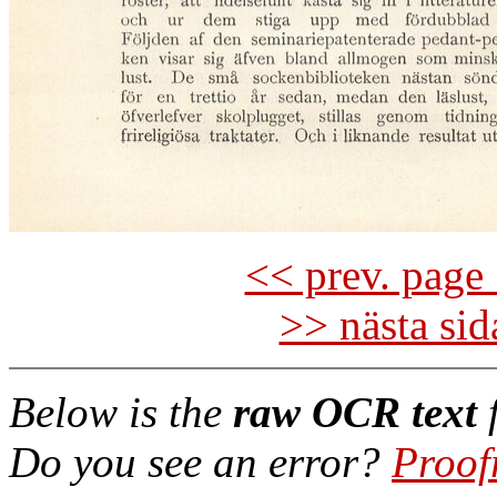
<< prev. page 
>> nästa si
Below is the
raw OCR text
f
Do you see an error?
Proof