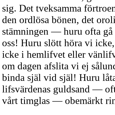
sig. Det tveksamma förtroen
den ordlösa bönen, det orol
stämningen — huru ofta gå 
oss! Huru slött höra vi icke,
icke i hemlifvet eller vänl
om dagen afslita vi ej sålund
binda själ vid själ! Huru lå
lifsvärdenas guldsand — oft
vårt timglas — obemärkt rinn