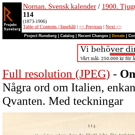
Nornan. Svensk kalender
/
1900. Tjug
114
(1873-1906)
Table of Contents / Innehåll
|
<< Previous
|
Next >>
Project Runeberg
|
Catalog
|
Recent Changes
|
Donate
|
Co
Full resolution (JPEG)
-
On
Några ord om Italien, enka
Qvanten. Med teckningar