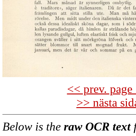
<< prev. page 
>> nästa si
Below is the
raw OCR text
f