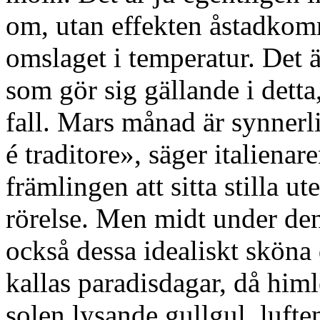
om, utan effekten åstadkom
omslaget i temperatur. Det ä
som gör sig gällande i dett
fall. Mars månad är synner
é traditore», säger italienare
främlingen att sitta stilla u
rörelse. Men midt under den 
också dessa idealiskt sköna 
kallas paradisdagar, då himl
solen lysande gullgul, lufte