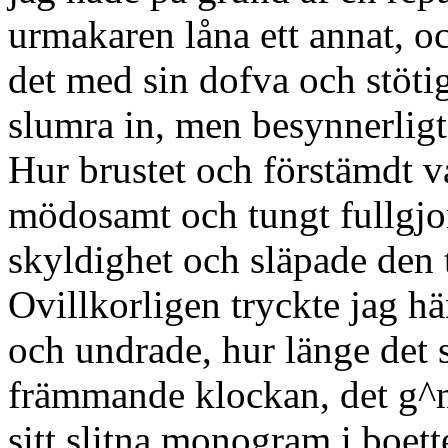
urmakaren låna ett annat, o
det med sin dofva och stöti
slumra in, men besynnerlig
Hur brustet och förstämdt va
mödosamt och tungt fullgjor
skyldighet och släpade den t
Ovillkorligen tryckte jag hä
och undrade, hur länge det 
främmande klockan, det g^m
sitt slitna monogram i boett