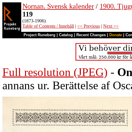
Nornan. Svensk kalender
/
1900. Tjug
119
(1873-1906)
Table of Contents / Innehåll
|
<< Previous
|
Next >>
Project Runeberg
|
Catalog
|
Recent Changes
|
Donate
|
Co
Full resolution (JPEG)
-
On
annans ur. Berättelse af Osc