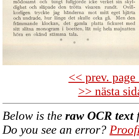
<< prev. page 
>> nästa si
Below is the
raw OCR text
f
Do you see an error?
Proof