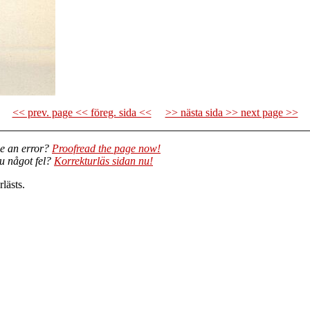
<< prev. page << föreg. sida <<
>> nästa sida >> next page >>
e an error?
Proofread the page now!
du något fel?
Korrekturläs sidan nu!
lästs.