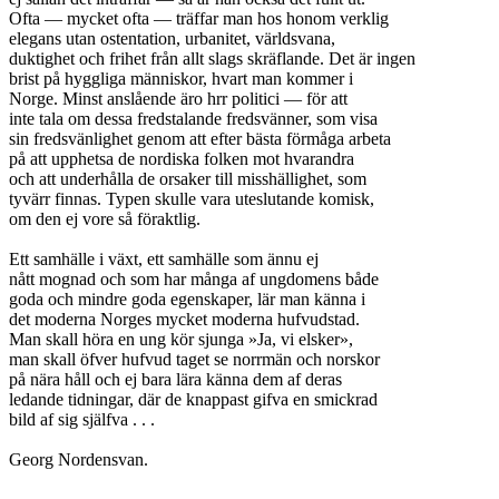
Ofta — mycket ofta — träffar man hos honom verklig
elegans utan ostentation, urbanitet, världsvana,
duktighet och frihet från allt slags skräflande. Det är ingen
brist på hyggliga människor, hvart man kommer i
Norge. Minst anslående äro hrr politici — för att
inte tala om dessa fredstalande fredsvänner, som visa
sin fredsvänlighet genom att efter bästa förmåga arbeta
på att upphetsa de nordiska folken mot hvarandra
och att underhålla de orsaker till misshällighet, som
tyvärr finnas. Typen skulle vara uteslutande komisk,
om den ej vore så föraktlig.
Ett samhälle i växt, ett samhälle som ännu ej
nått mognad och som har många af ungdomens både
goda och mindre goda egenskaper, lär man känna i
det moderna Norges mycket moderna hufvudstad.
Man skall höra en ung kör sjunga »Ja, vi elsker»,
man skall öfver hufvud taget se norrmän och norskor
på nära håll och ej bara lära känna dem af deras
ledande tidningar, där de knappast gifva en smickrad
bild af sig själfva . . .
Georg Nordensvan.