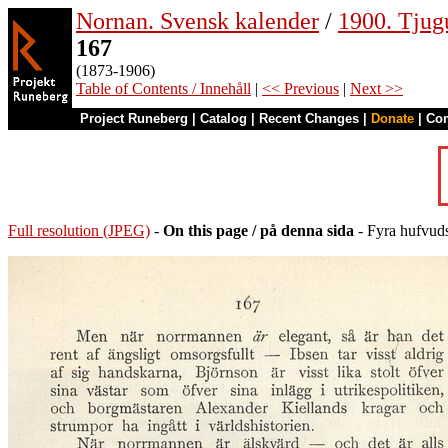
Nornan. Svensk kalender
/
1900. Tjug
167
(1873-1906)
Table of Contents / Innehåll
|
<< Previous
|
Next >>
Project Runeberg
|
Catalog
|
Recent Changes
|
Donate
|
Co
Full resolution (JPEG)
-
On this page / på denna sida
- Fyra hufvuds