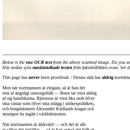
Below is the
raw OCR text
from the above scanned image. Do you se
Här nedan syns
maskintolkade texten
från faksimilbilden ovan. Ser 
This page has
never
been proofread. / Denna sida har
aldrig
korrektur
Men när norrmannen är elegant, så är han det
rent af ängsligt omsorgsfullt — Ibsen tar visst aldrig
af sig handskarna, Björnson är visst lika stolt öfver
sina västar som öfver sina inlägg i utrikespolitiken,
och borgmästaren Alexander Kiellands kragar och
strumpor ha ingått i världshistorien.
När norrmannen är älskvärd — och det är alls
ej sällan det inträffar — så är han också det fullt ut.