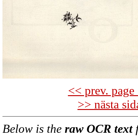
<< prev. page 
>> nästa si
Below is the
raw OCR text
f