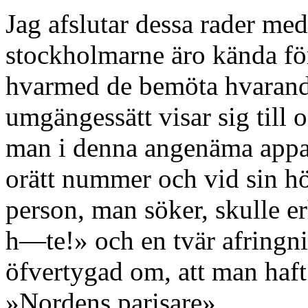
Jag afslutar dessa rader med 
stockholmarne äro kända för
hvarmed de bemöta hvarandr
umgängessätt visar sig till
man i denna angenäma appar
orätt nummer och vid sin hö
person, man söker, skulle erh
h—te!» och en tvär afringn
öfvertygad om, att man haft
»Nordens parisare».