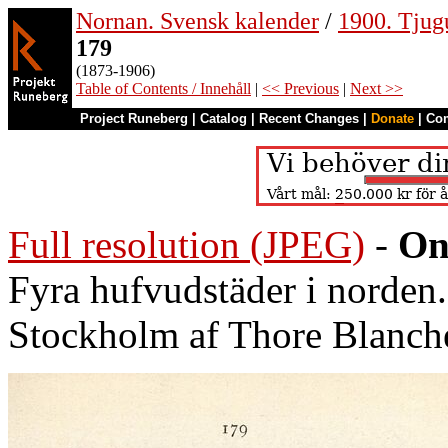
Nornan. Svensk kalender
/
1900. Tjug
179
(1873-1906)
Table of Contents / Innehåll
|
<< Previous
|
Next >>
Project Runeberg
|
Catalog
|
Recent Changes
|
Donate
|
Co
Full resolution (JPEG)
-
On
Fyra hufvudstäder i norden.
Stockholm af Thore Blanch