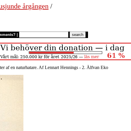
usjunde årgången
/
mments?
|
ter af en naturhatare. Af Lennart Hennings - 2. Älfvan Eko