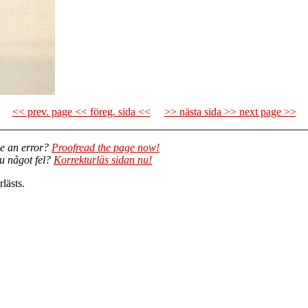
<< prev. page << föreg. sida <<
>> nästa sida >> next page >>
e an error?
Proofread the page now!
du något fel?
Korrekturläs sidan nu!
lästs.