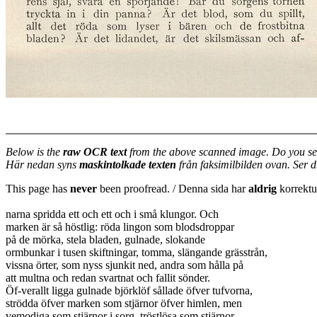
Below is the
raw OCR text
from the above scanned image. Do you se
Här nedan syns
maskintolkade texten
från faksimilbilden ovan. Ser 
This page has
never
been proofread. / Denna sida har
aldrig
korrektur
narna spridda ett och ett och i små klungor. Och
marken är så höstlig: röda lingon som blodsdroppar
på de mörka, stela bladen, gulnade, slokande
ormbunkar i tusen skiftningar, tomma, slängande grässtrån,
vissna örter, som nyss sjunkit ned, andra som hålla på
att multna och redan svartnat och fallit sönder.
Öf-verallt ligga gulnade björklöf sållade öfver tufvorna,
strödda öfver marken som stjärnor öfver himlen, men
vemodiga som stjärnor i sorg, tröstlösa som stjärnor