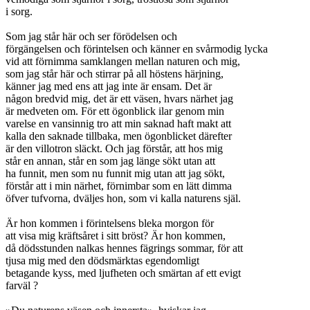
i sorg.
Som jag står här och ser förödelsen och
förgängelsen och förintelsen och känner en svårmodig lycka
vid att förnimma samklangen mellan naturen och mig,
som jag står här och stirrar på all höstens härjning,
känner jag med ens att jag inte är ensam. Det är
någon bredvid mig, det är ett väsen, hvars närhet jag
är medveten om. För ett ögonblick ilar genom min
varelse en vansinnig tro att min saknad haft makt att
kalla den saknade tillbaka, men ögonblicket därefter
är den villotron släckt. Och jag förstår, att hos mig
står en annan, står en som jag länge sökt utan att
ha funnit, men som nu funnit mig utan att jag sökt,
förstår att i min närhet, förnimbar som en lätt dimma
öfver tufvorna, dväljes hon, som vi kalla naturens själ.
Är hon kommen i förintelsens bleka morgon för
att visa mig kräftsåret i sitt bröst? Är hon kommen,
då dödsstunden nalkas hennes fägrings sommar, för att
tjusa mig med den dödsmärktas egendomligt
betagande kyss, med ljufheten och smärtan af ett evigt
farväl ?