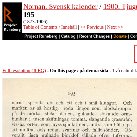
Nornan. Svensk kalender
/
1900. Tjug
195
(1873-1906)
Table of Contents / Innehåll
|
<< Previous
|
Next >>
Project Runeberg
|
Catalog
|
Recent Changes
|
Donate
|
Co
Full resolution (JPEG)
-
On this page / på denna sida
- Två naturdik