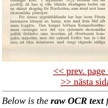
<< prev. page 
>> nästa si
Below is the
raw OCR text
f