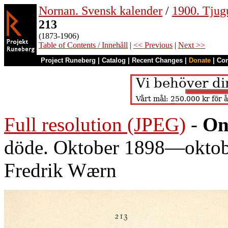
Nornan. Svensk kalender
/
1900. Tjug
213
(1873-1906)
Table of Contents / Innehåll
|
<< Previous
|
Next >>
Project Runeberg
|
Catalog
|
Recent Changes
|
Donate
|
Co
Full resolution (JPEG)
-
On
döde. Oktober 1898—oktobe
Fredrik Wærn