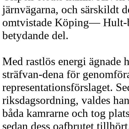
järnvägarna, och särskildt d
omtvistade Köping— Hult-b
betydande del.
Med rastlös energi ägnade h
sträfvan-dena för genomför
representationsförslaget. Se
riksdagsordning, valdes han 
båda kamrarne och tog plats
sedan dess oafbrutet tillhört