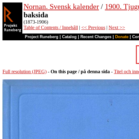
Nornan. Svensk kalender
/
1900. Tjug
baksida
(1873-1906)
Table of Contents / Innehåll
|
<< Previous
|
Next >>
Project Runeberg
|
Catalog
|
Recent Changes
|
Donate
|
Co
Full resolution (JPEG)
-
On this page / på denna sida
-
Titel och inn