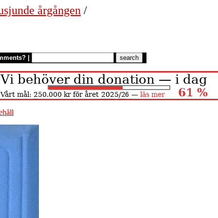
usjunde årgången
/
mments?
|
ehåll