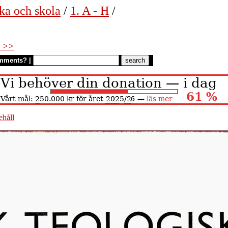
ka och skola
/
1. A - H
/
 >>
mments?
|
ehåll