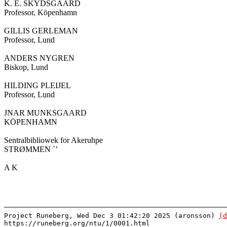
K. E. SKYDSGAARD

Professor, Köpenhamn

GILLIS GERLEMAN

Professor, Lund

ANDERS NYGREN

Biskop, Lund

HILDING PLEIJEL

Professor, Lund

JNAR MUNKSGAARD

KÖPENHAMN

Sentralbibliowek for Akeruhpe

STRØMMEN `’

A K

Project Runeberg, Wed Dec 3 01:42:20 2025 (aronsson)
(d
https://runeberg.org/ntu/1/0001.html