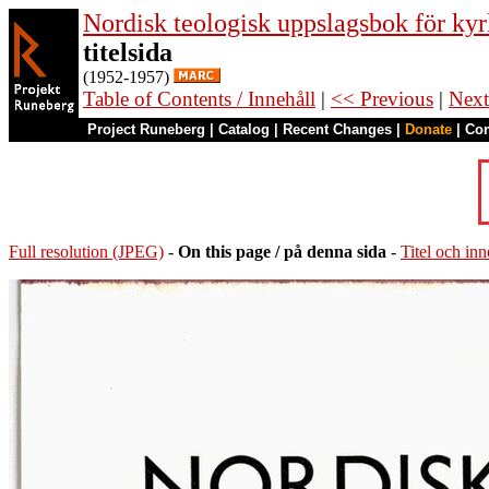
Nordisk teologisk uppslagsbok för kyr
titelsida
(1952-1957)
Table of Contents / Innehåll
|
<< Previous
|
Next
Project Runeberg
|
Catalog
|
Recent Changes
|
Donate
|
Co
Full resolution (JPEG)
-
On this page / på denna sida
-
Titel och inn