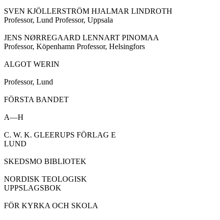
SVEN KJÖLLERSTRÖM HJALMAR LINDROTH

Professor, Lund Professor, Uppsala

JENS NØRREGAARD LENNART PINOMAA

Professor, Köpenhamn Professor, Helsingfors

ALGOT WERIN

Professor, Lund

FÖRSTA BANDET

A—H

C. W. K. GLEERUPS FÖRLAG E

LUND

SKEDSMO BIBLIOTEK

NORDISK TEOLOGISK

UPPSLAGSBOK

FÖR KYRKA OCH SKOLA
