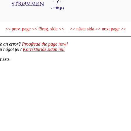
<< prev. page << föreg. sida <<
>> nästa sida >> next page >>
e an error?
Proofread the page now!
du något fel?
Korrekturläs sidan nu!
lästs.