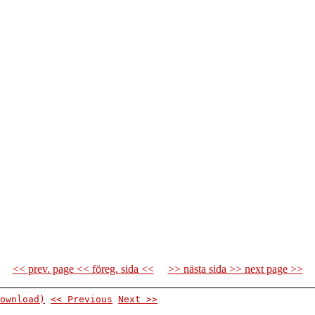
<< prev. page << föreg. sida <<
>> nästa sida >> next page >>
ownload)
<< Previous
Next >>