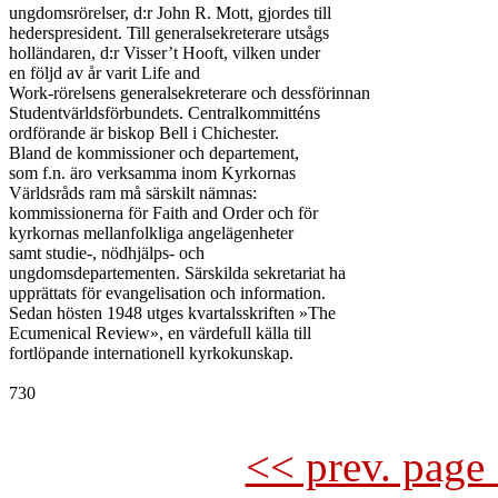
ungdomsrörelser, d:r John R. Mott, gjordes till

hederspresident. Till generalsekreterare utsågs

holländaren, d:r Visser’t Hooft, vilken under

en följd av år varit Life and

Work-rörelsens generalsekreterare och dessförinnan

Studentvärldsförbundets. Centralkommitténs

ordförande är biskop Bell i Chichester.

Bland de kommissioner och departement,

som f.n. äro verksamma inom Kyrkornas

Världsråds ram må särskilt nämnas:

kommissionerna för Faith and Order och för

kyrkornas mellanfolkliga angelägenheter

samt studie-, nödhjälps- och

ungdomsdepartementen. Särskilda sekretariat ha

upprättats för evangelisation och information.

Sedan hösten 1948 utges kvartalsskriften »The

Ecumenical Review», en värdefull källa till

fortlöpande internationell kyrkokunskap.

730

<< prev. page 