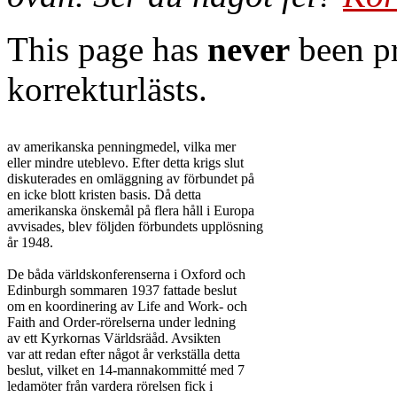
This page has
never
been pr
korrekturlästs.
av amerikanska penningmedel, vilka mer

eller mindre uteblevo. Efter detta krigs slut

diskuterades en omläggning av förbundet på

en icke blott kristen basis. Då detta

amerikanska önskemål på flera håll i Europa

avvisades, blev följden förbundets upplösning

år 1948.

De båda världskonferenserna i Oxford och

Edinburgh sommaren 1937 fattade beslut

om en koordinering av Life and Work- och

Faith and Order-rörelserna under ledning

av ett Kyrkornas Världsräåd. Avsikten

var att redan efter något år verkställa detta

beslut, vilket en 14-mannakommitté med 7

ledamöter från vardera rörelsen fick i
