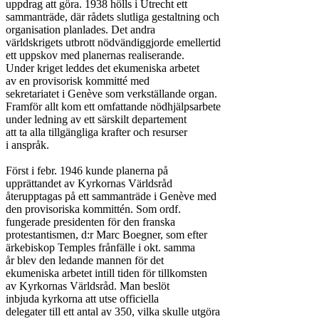
uppdrag att göra. 1938 hölls i Utrecht ett

sammanträde, där rådets slutliga gestaltning och

organisation planlades. Det andra

världskrigets utbrott nödvändiggjorde emellertid

ett uppskov med planernas realiserande.

Under kriget leddes det ekumeniska arbetet

av en provisorisk kommitté med

sekretariatet i Genève som verkställande organ.

Framför allt kom ett omfattande nödhjälpsarbete

under ledning av ett särskilt departement

att ta alla tillgängliga krafter och resurser

i anspråk.

Först i febr. 1946 kunde planerna på

upprättandet av Kyrkornas Världsråd

återupptagas på ett sammanträde i Genève med

den provisoriska kommittén. Som ordf.

fungerade presidenten för den franska

protestantismen, d:r Marc Boegner, som efter

ärkebiskop Temples frånfälle i okt. samma

år blev den ledande mannen för det

ekumeniska arbetet intill tiden för tillkomsten

av Kyrkornas Världsråd. Man beslöt

inbjuda kyrkorna att utse officiella

delegater till ett antal av 350, vilka skulle utgöra
