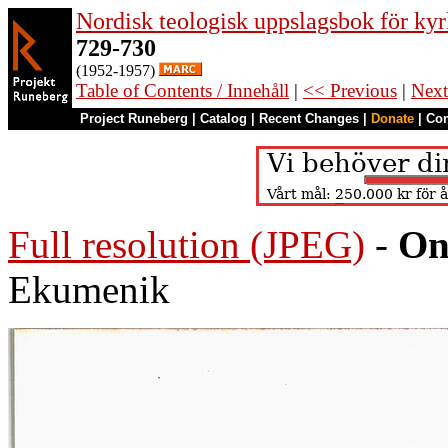
Nordisk teologisk uppslagsbok för kyr
729-730
(1952-1957)
Table of Contents / Innehåll
|
<< Previous
|
Next
Project Runeberg
|
Catalog
|
Recent Changes
|
Donate
|
Co
Full resolution (JPEG)
-
On
Ekumenik