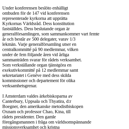
Under konferensen beslöto enhälligt

ombuden för de 147 vid konferensen

representerade kyrkorna att upprätta

Kyrkornas Världsråd. Dess konstitution

fastställdes. Dess beslutande organ är

generalförsamlingen, som sammankommer vart femte

år och består av 500 delegater, varav 1/3

lekmän. Varje generalförsamling utser en

centralkommitté på 90 medlemmar, vilken

under de fem följande åren vid årliga

sammanträden svarar för rådets verksamhet.

Som verkställande organ tjänstgöra en

exekutivkommitté på 12 medlemmar samt

sekretariatet i Genève med dess skilda

kommissioner och departement för olika

verksamhetsgrenar.

I Amsterdam valdes ärkebiskoparna av

Canterbury, Uppsala och Thyatira, d:r

Boegner, den amerikanske metodistbiskopen

Oxnam och professor Chao, Kina, till

rådets presidenter. Den gamle

föregångsmannen i fråga om världsomspännande

missionsverksamhet och kristna
