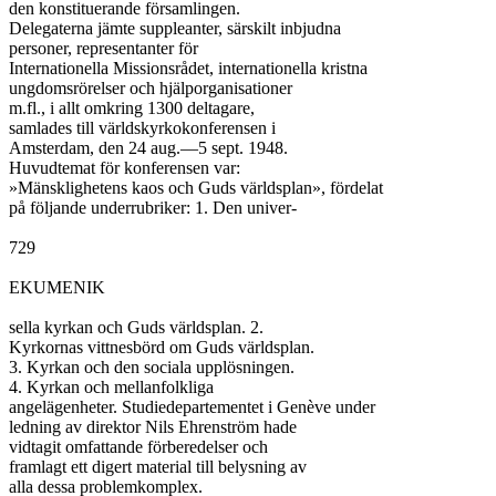
den konstituerande församlingen.

Delegaterna jämte suppleanter, särskilt inbjudna

personer, representanter för

Internationella Missionsrådet, internationella kristna

ungdomsrörelser och hjälporganisationer

m.fl., i allt omkring 1300 deltagare,

samlades till världskyrkokonferensen i

Amsterdam, den 24 aug.—5 sept. 1948.

Huvudtemat för konferensen var:

»Mänsklighetens kaos och Guds världsplan», fördelat

på följande underrubriker: 1. Den univer-

729

EKUMENIK

sella kyrkan och Guds världsplan. 2.

Kyrkornas vittnesbörd om Guds världsplan.

3. Kyrkan och den sociala upplösningen.

4. Kyrkan och mellanfolkliga

angelägenheter. Studiedepartementet i Genève under

ledning av direktor Nils Ehrenström hade

vidtagit omfattande förberedelser och

framlagt ett digert material till belysning av

alla dessa problemkomplex.
