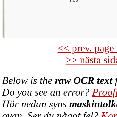
<< prev. page 
>> nästa si
Below is the
raw OCR text
f
Do you see an error?
Proof
Här nedan syns
maskintolk
ovan. Ser du något fel?
Kor