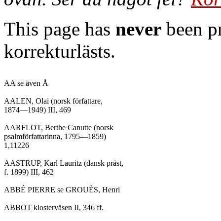
This page has
never
been pr
korrekturlästs.
AA se även Å

AALEN, Olai (norsk författare,

1874—1949) III, 469

AARFLOT, Berthe Canutte (norsk

psalmförfattarinna, 1795—1859)

1,11226

AASTRUP, Karl Lauritz (dansk präst,

f. 1899) III, 462

ABBÉ PIERRE se GROUÈS, Henri

ABBOT klosterväsen II, 346 ff.
