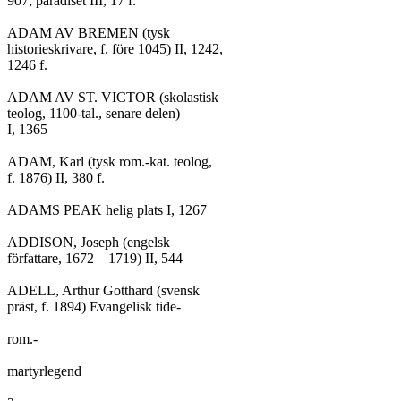
907; paradiset III, 17 f.

ADAM AV BREMEN (tysk

historieskrivare, f. före 1045) II, 1242,

1246 f.

ADAM AV ST. VICTOR (skolastisk

teolog, 1100-tal., senare delen)

I, 1365

ADAM, Karl (tysk rom.-kat. teolog,

f. 1876) II, 380 f.

ADAMS PEAK helig plats I, 1267

ADDISON, Joseph (engelsk

författare, 1672—1719) II, 544

ADELL, Arthur Gotthard (svensk

präst, f. 1894) Evangelisk tide-

rom.-

martyrlegend
