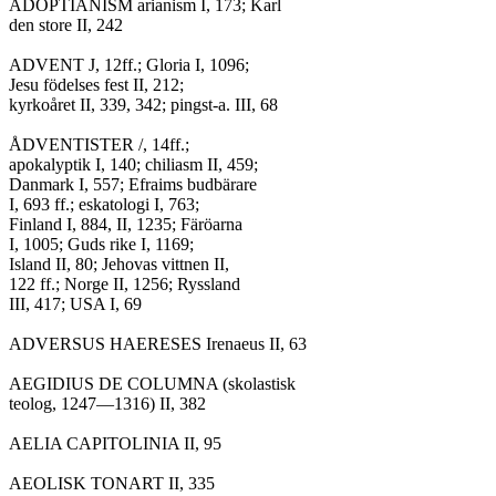
ÅDOPTIANISM arianism I, 173; Karl

den store II, 242

ADVENT J, 12ff.; Gloria I, 1096;

Jesu födelses fest II, 212;

kyrkoåret II, 339, 342; pingst-a. III, 68

ÅDVENTISTER /, 14ff.;

apokalyptik I, 140; chiliasm II, 459;

Danmark I, 557; Efraims budbärare

I, 693 ff.; eskatologi I, 763;

Finland I, 884, II, 1235; Färöarna

I, 1005; Guds rike I, 1169;

Island II, 80; Jehovas vittnen II,

122 ff.; Norge II, 1256; Ryssland

III, 417; USA I, 69

ADVERSUS HAERESES Irenaeus II, 63

AEGIDIUS DE COLUMNA (skolastisk

teolog, 1247—1316) II, 382

AELIA CAPITOLINIA II, 95

AEOLISK TONART II, 335
