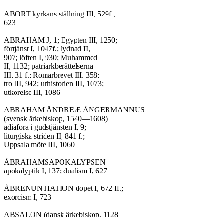
ABORT kyrkans ställning III, 529f.,

623

ABRAHAM J, 1; Egypten III, 1250;

förtjänst I, 1047f.; lydnad II,

907; löften I, 930; Muhammed

II, 1132; patriarkberättelserna

III, 31 f.; Romarbrevet III, 358;

tro III, 942; urhistorien III, 1073;

utkorelse III, 1086

ABRAHAM ÅNDREÆ ÅNGERMANNUS

(svensk ärkebiskop, 1540—1608)

adiafora i gudstjänsten I, 9;

liturgiska striden II, 841 f.;

Uppsala möte III, 1060

ÅBRAHAMSAPOKALYPSEN

apokalyptik I, 137; dualism I, 627

ÅBRENUNTIATION dopet I, 672 ff.;

exorcism I, 723

ABSALON (dansk ärkebiskop, 1128
