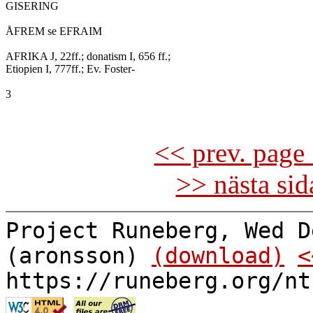
GISERING

ÅFREM se EFRAIM

AFRIKA J, 22ff.; donatism I, 656 ff.;

Etiopien I, 777ff.; Ev. Foster-

3

<< prev. page 
>> nästa si
Project Runeberg, Wed D
(aronsson)
(download)
<
https://runeberg.org/nt