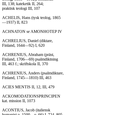
III, 138; kateketik II, 264;

praktisk teologi III, 107

ACHELIS, Hans (tysk teolog, 1865

—1937) II, 823

ACHNATON se AMONHOTEP IV

ACHRELIUS, Daniel (diktare,

Finland, 1644—92) I, 620

ACHRENIUS, Abraham (präst,

Finland, 1706—69) psalmdiktning

III, 463 f.; skriftskola II, 370

ACHRENIUS, Anders (psalmdiktare,

Finland, 1745—1810) III, 463

ACIES MENTIS II, 12, III, 479

ACKOMODATIONSPRINCIPEN

kat. mission II, 1073

ACONTIUS, Jacob (italiensk

humanist o. 1500—o. 66) I, 724, 805
