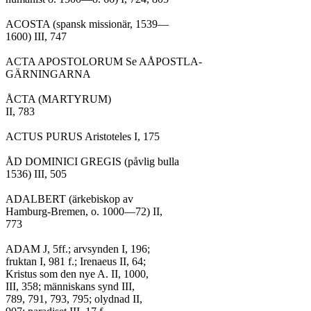
ACOSTA (spansk missionär, 1539—

1600) III, 747

ACTA APOSTOLORUM Se AÅPOSTLA-

GÄRNINGARNA

ÅCTA (MARTYRUM)

II, 783

ACTUS PURUS Aristoteles I, 175

ÅD DOMINICI GREGIS (påvlig bulla

1536) III, 505

ADALBERT (ärkebiskop av

Hamburg-Bremen, o. 1000—72) II,

773

ADAM J, 5ff.; arvsynden I, 196;

fruktan I, 981 f.; Irenaeus II, 64;

Kristus som den nye A. II, 1000,

III, 358; människans synd III,

789, 791, 793, 795; olydnad II,
