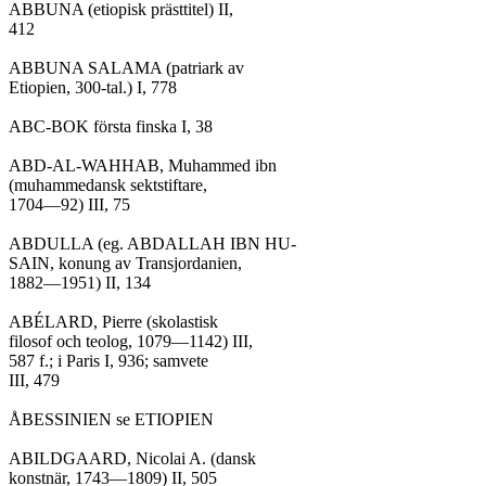
ABBUNA (etiopisk prästtitel) II,

412

ABBUNA SALAMA (patriark av

Etiopien, 300-tal.) I, 778

ABC-BOK första finska I, 38

ABD-AL-WAHHAB, Muhammed ibn

(muhammedansk sektstiftare,

1704—92) III, 75

ABDULLA (eg. ABDALLAH IBN HU-

SAIN, konung av Transjordanien,

1882—1951) II, 134

ABÉLARD, Pierre (skolastisk

filosof och teolog, 1079—1142) III,

587 f.; i Paris I, 936; samvete

III, 479

ÅBESSINIEN se ETIOPIEN

ABILDGAARD, Nicolai A. (dansk

konstnär, 1743—1809) II, 505
