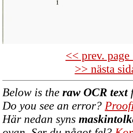
<< prev. page 
>> nästa si
Below is the
raw OCR text
f
Do you see an error?
Proof
Här nedan syns
maskintolk
ovan. Ser du något fel?
Kor