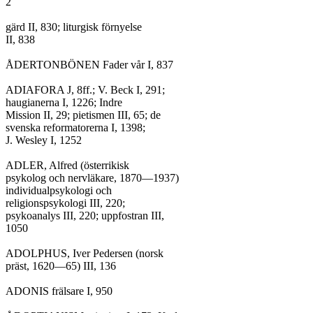
2

gärd II, 830; liturgisk förnyelse

II, 838

ÅDERTONBÖNEN Fader vår I, 837

ADIAFORA J, 8ff.; V. Beck I, 291;

haugianerna I, 1226; Indre

Mission II, 29; pietismen III, 65; de

svenska reformatorerna I, 1398;

J. Wesley I, 1252

ADLER, Alfred (österrikisk

psykolog och nervläkare, 1870—1937)

individualpsykologi och

religionspsykologi III, 220;

psykoanalys III, 220; uppfostran III,

1050

ADOLPHUS, Iver Pedersen (norsk

präst, 1620—65) III, 136

ADONIS frälsare I, 950
