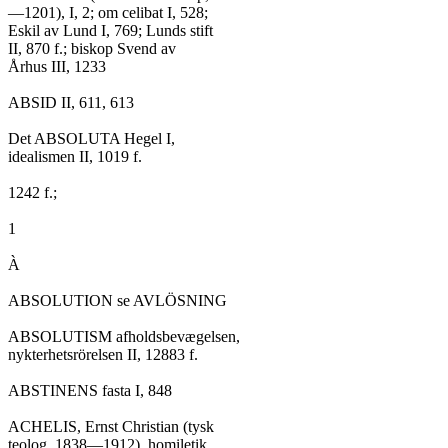
—1201), I, 2; om celibat I, 528;

Eskil av Lund I, 769; Lunds stift

II, 870 f.; biskop Svend av

Århus III, 1233

ABSID II, 611, 613

Det ABSOLUTA Hegel I,

idealismen II, 1019 f.

1242 f.;

1

À

ABSOLUTION se AVLÖSNING

ABSOLUTISM afholdsbevægelsen,

nykterhetsrörelsen II, 12883 f.

ABSTINENS fasta I, 848

ACHELIS, Ernst Christian (tysk

teolog, 1838—1912), homiletik
