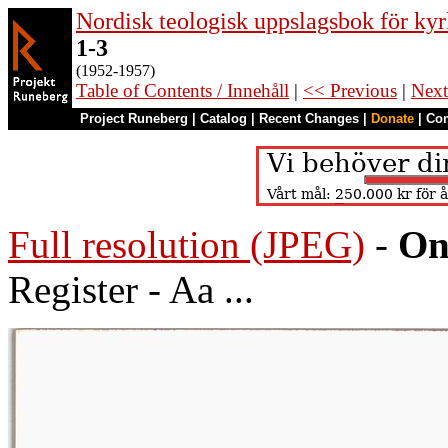
Nordisk teologisk uppslagsbok för kyr
1-3
(1952-1957)
Table of Contents / Innehåll
|
<< Previous
|
Next
Project Runeberg
|
Catalog
|
Recent Changes
|
Donate
|
Co
Full resolution (JPEG)
-
On
Register - Aa ...