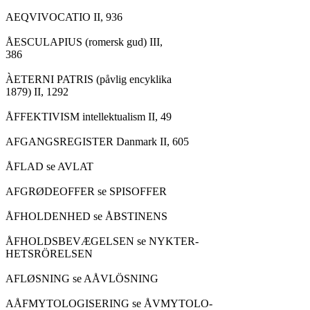
AEQVIVOCATIO II, 936

ÅESCULAPIUS (romersk gud) III,

386

ÀETERNI PATRIS (påvlig encyklika

1879) II, 1292

ÅFFEKTIVISM intellektualism II, 49

AFGANGSREGISTER Danmark II, 605

ÅFLAD se AVLAT

AFGRØDEOFFER se SPISOFFER

ÅFHOLDENHED se ÅBSTINENS

ÅFHOLDSBEVÆGELSEN se NYKTER-

HETSRÖRELSEN

AFLØSNING se AÅVLÖSNING

AÅFMYTOLOGISERING se ÅVMYTOLO-
