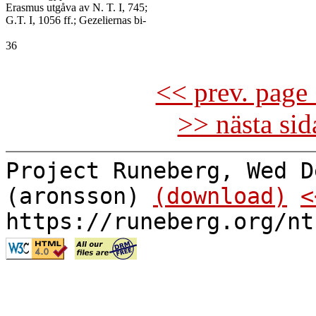
Erasmus utgåva av N. T. I, 745;

G.T. I, 1056 ff.; Gezeliernas bi-

36

<< prev. page 
>> nästa si
Project Runeberg, Wed D
(aronsson)
(download)
<
https://runeberg.org/nt