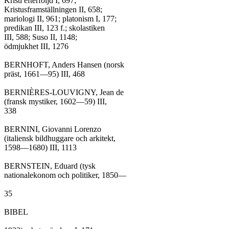
Kristi efterföljd I, 697;

Kristusframställningen II, 658;

mariologi II, 961; platonism I, 177;

predikan III, 123 f.; skolastiken

III, 588; Suso II, 1148;

ödmjukhet III, 1276

BERNHOFT, Anders Hansen (norsk

präst, 1661—95) III, 468

BERNIÈRES-LOUVIGNY, Jean de

(fransk mystiker, 1602—59) III,

338

BERNINI, Giovanni Lorenzo

(italiensk bildhuggare och arkitekt,

1598—1680) III, 1113

BERNSTEIN, Eduard (tysk

nationalekonom och politiker, 1850—

35

BIBEL
