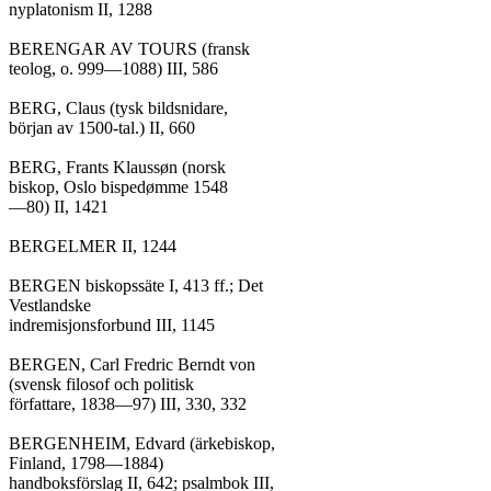
nyplatonism II, 1288

BERENGAR AV TOURS (fransk

teolog, o. 999—1088) III, 586

BERG, Claus (tysk bildsnidare,

början av 1500-tal.) II, 660

BERG, Frants Klaussøn (norsk

biskop, Oslo bispedømme 1548

—80) II, 1421

BERGELMER II, 1244

BERGEN biskopssäte I, 413 ff.; Det

Vestlandske

indremisjonsforbund III, 1145

BERGEN, Carl Fredric Berndt von

(svensk filosof och politisk

författare, 1838—97) III, 330, 332

BERGENHEIM, Edvard (ärkebiskop,

Finland, 1798—1884)

handboksförslag II, 642; psalmbok III,
