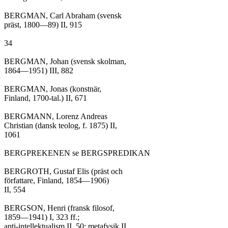
BERGMAN, Carl Abraham (svensk

präst, 1800—89) II, 915

34

BERGMAN, Johan (svensk skolman,

1864—1951) III, 882

BERGMAN, Jonas (konstnär,

Finland, 1700-tal.) II, 671

BERGMANN, Lorenz Andreas

Christian (dansk teolog, f. 1875) II,

1061

BERGPREKENEN se BERGSPREDIKAN

BERGROTH, Gustaf Elis (präst och

författare, Finland, 1854—1906)

II, 554

BERGSON, Henri (fransk filosof,

1859—1941) I, 323 ff.;

anti-intellektualism II, 50; metafysik II,
