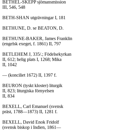
BETHEL-SKEPP sjömansmission

III, 546, 548

BETH-SHAN utgrävningar I, 181

BETHUNE, D. se BEATON, D.

BETHUNE-BAKER, James Franklin

(engelsk exeget, f. 1861) II, 797

BETLEHEM J, 335/.; Födelsekyrkan

II, 612; helig plats I, 1268; Mika

II, 1042

— (konciliet 1672) II, 1397 f.

BEURON (tyskt kloster) liturgik

II, 823; liturgiska förnyelsen

II, 834

BEXELL, Carl Emanuel (svensk

präst, 1788—1873) II, 1281 f.

BEXELL, David Enok Fridolf

(svensk biskop i Indien, 1861—
