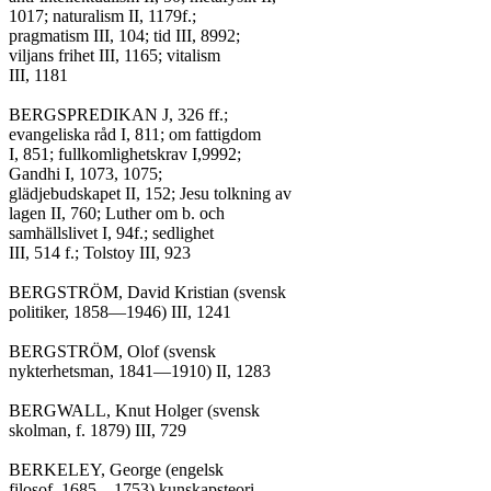
1017; naturalism II, 1179f.;

pragmatism III, 104; tid III, 8992;

viljans frihet III, 1165; vitalism

III, 1181

BERGSPREDIKAN J, 326 ff.;

evangeliska råd I, 811; om fattigdom

I, 851; fullkomlighetskrav I,9992;

Gandhi I, 1073, 1075;

glädjebudskapet II, 152; Jesu tolkning av

lagen II, 760; Luther om b. och

samhällslivet I, 94f.; sedlighet

III, 514 f.; Tolstoy III, 923

BERGSTRÖM, David Kristian (svensk

politiker, 1858—1946) III, 1241

BERGSTRÖM, Olof (svensk

nykterhetsman, 1841—1910) II, 1283

BERGWALL, Knut Holger (svensk

skolman, f. 1879) III, 729

BERKELEY, George (engelsk

filosof, 1685—1753) kunskapsteori
