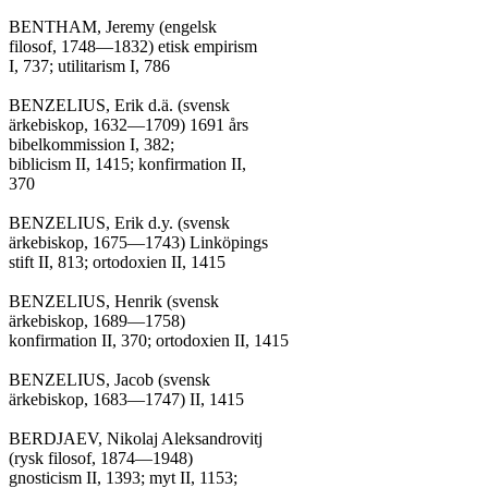
BENTHAM, Jeremy (engelsk

filosof, 1748—1832) etisk empirism

I, 737; utilitarism I, 786

BENZELIUS, Erik d.ä. (svensk

ärkebiskop, 1632—1709) 1691 års

bibelkommission I, 382;

biblicism II, 1415; konfirmation II,

370

BENZELIUS, Erik d.y. (svensk

ärkebiskop, 1675—1743) Linköpings

stift II, 813; ortodoxien II, 1415

BENZELIUS, Henrik (svensk

ärkebiskop, 1689—1758)

konfirmation II, 370; ortodoxien II, 1415

BENZELIUS, Jacob (svensk

ärkebiskop, 1683—1747) II, 1415

BERDJAEV, Nikolaj Aleksandrovitj

(rysk filosof, 1874—1948)

gnosticism II, 1393; myt II, 1153;
