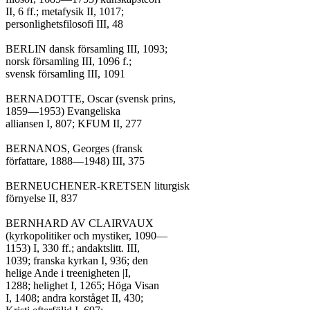
II, 6 ff.; metafysik II, 1017;

personlighetsfilosofi III, 48

BERLIN dansk församling III, 1093;

norsk församling III, 1096 f.;

svensk församling III, 1091

BERNADOTTE, Oscar (svensk prins,

1859—1953) Evangeliska

alliansen I, 807; KFUM II, 277

BERNANOS, Georges (fransk

författare, 1888—1948) III, 375

BERNEUCHENER-KRETSEN liturgisk

förnyelse II, 837

BERNHARD AV CLAIRVAUX

(kyrkopolitiker och mystiker, 1090—

1153) I, 330 ff.; andaktslitt. III,

1039; franska kyrkan I, 936; den

helige Ande i treenigheten |I,

1288; helighet I, 1265; Höga Visan

I, 1408; andra korståget II, 430;
