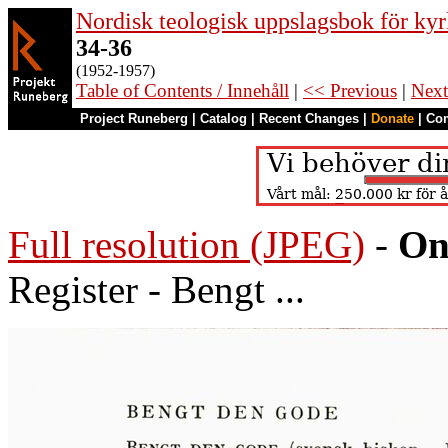
Nordisk teologisk uppslagsbok för kyr
34-36
(1952-1957)
Table of Contents / Innehåll
|
<< Previous
|
Next
Project Runeberg
|
Catalog
|
Recent Changes
|
Donate
|
Co
Full resolution (JPEG)
-
On
Register - Bengt ...