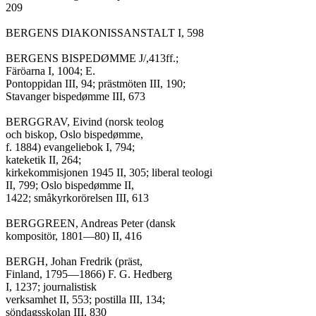
209

BERGENS DIAKONISSANSTALT I, 598

BERGENS BISPEDØMME J/,413ff.;

Färöarna I, 1004; E.

Pontoppidan III, 94; prästmöten III, 190;

Stavanger bispedømme III, 673

BERGGRAV, Eivind (norsk teolog

och biskop, Oslo bispedømme,

f. 1884) evangeliebok I, 794;

kateketik II, 264;

kirkekommisjonen 1945 II, 305; liberal teologi

II, 799; Oslo bispedømme II,

1422; småkyrkorörelsen III, 613

BERGGREEN, Andreas Peter (dansk

kompositör, 1801—80) II, 416

BERGH, Johan Fredrik (präst,

Finland, 1795—1866) F. G. Hedberg

I, 1237; journalistisk

verksamhet II, 553; postilla III, 134;

söndagsskolan III, 830
