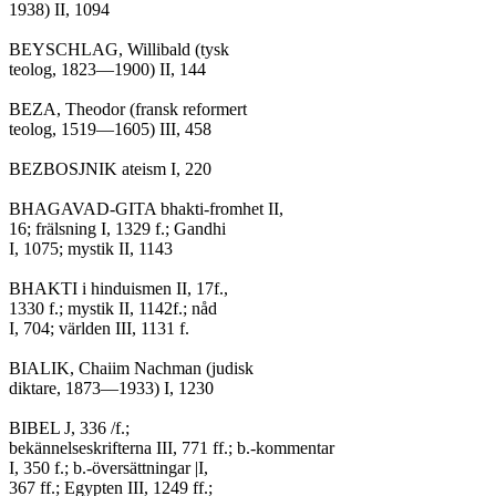
1938) II, 1094

BEYSCHLAG, Willibald (tysk

teolog, 1823—1900) II, 144

BEZA, Theodor (fransk reformert

teolog, 1519—1605) III, 458

BEZBOSJNIK ateism I, 220

BHAGAVAD-GITA bhakti-fromhet II,

16; frälsning I, 1329 f.; Gandhi

I, 1075; mystik II, 1143

BHAKTI i hinduismen II, 17f.,

1330 f.; mystik II, 1142f.; nåd

I, 704; världen III, 1131 f.

BIALIK, Chaiim Nachman (judisk

diktare, 1873—1933) I, 1230

BIBEL J, 336 /f.;

bekännelseskrifterna III, 771 ff.; b.-kommentar

I, 350 f.; b.-översättningar |I,

367 ff.; Egypten III, 1249 ff.;
