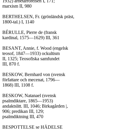
1932) arbetarrörelsen I, 171;

marxism II, 980

BERTHELSEN, Fr. (grönländsk präst,

1800-tal.) I, 1140

BÉRULLE, Pierre de (fransk

kardinal, 1575—1629) III, 361

BESANT, Annie, f. Wood (engelsk

teosof, 1847—1933) ockultism

II, 1325; Teosofiska samfundet

III, 870 f.

BESKOW, Bernhard von (svensk

författare och mecenat, 1796—

1868) III, 1108 f.

BESKOW, Natanael (svensk

psalmdiktare, 1865—1953)

andaktslitt. III, 1046; Birkagården |,

906; predikan III, 129;

psalmdiktning III, 470

BESPOTTELSE se HÄDELSE
