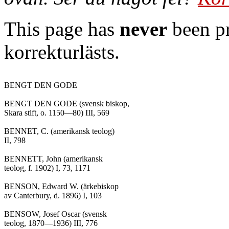
This page has
never
been pr
korrekturlästs.
BENGT DEN GODE

BENGT DEN GODE (svensk biskop,

Skara stift, o. 1150—80) III, 569

BENNET, C. (amerikansk teolog)

II, 798

BENNETT, John (amerikansk

teolog, f. 1902) I, 73, 1171

BENSON, Edward W. (ärkebiskop

av Canterbury, d. 1896) I, 103

BENSOW, Josef Oscar (svensk

teolog, 1870—1936) III, 776
