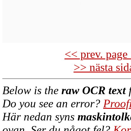
<< prev. page 
>> nästa si
Below is the
raw OCR text
f
Do you see an error?
Proof
Här nedan syns
maskintolk
ovan. Ser du något fel?
Kor