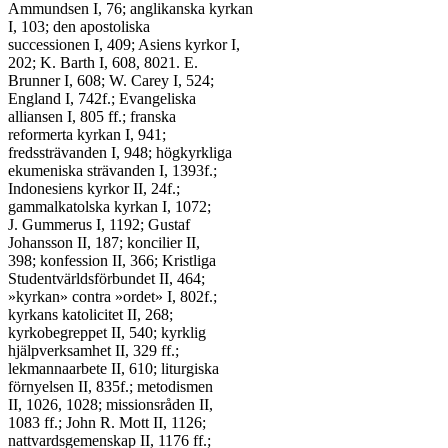
Ammundsen I, 76; anglikanska kyrkan

I, 103; den apostoliska

successionen I, 409; Asiens kyrkor I,

202; K. Barth I, 608, 8021. E.

Brunner I, 608; W. Carey I, 524;

England I, 742f.; Evangeliska

alliansen I, 805 ff.; franska

reformerta kyrkan I, 941;

fredssträvanden I, 948; högkyrkliga

ekumeniska strävanden I, 1393f.;

Indonesiens kyrkor II, 24f.;

gammalkatolska kyrkan I, 1072;

J. Gummerus I, 1192; Gustaf

Johansson II, 187; koncilier II,

398; konfession II, 366; Kristliga

Studentvärldsförbundet II, 464;

»kyrkan» contra »ordet» I, 802f.;

kyrkans katolicitet II, 268;

kyrkobegreppet II, 540; kyrklig

hjälpverksamhet II, 329 ff.;

lekmannaarbete II, 610; liturgiska

förnyelsen II, 835f.; metodismen

II, 1026, 1028; missionsråden II,

1083 ff.; John R. Mott II, 1126;

nattvardsgemenskap II, 1176 ff.;
