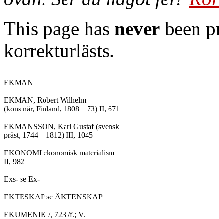
This page has
never
been pr
korrekturlästs.
EKMAN

EKMAN, Robert Wilhelm

(konstnär, Finland, 1808—73) II, 671

EKMANSSON, Karl Gustaf (svensk

präst, 1744—1812) III, 1045

EKONOMI ekonomisk materialism

II, 982

Exs- se Ex-

EKTESKAP se ÄKTENSKAP

EKUMENIK /, 723 /f.; V.
