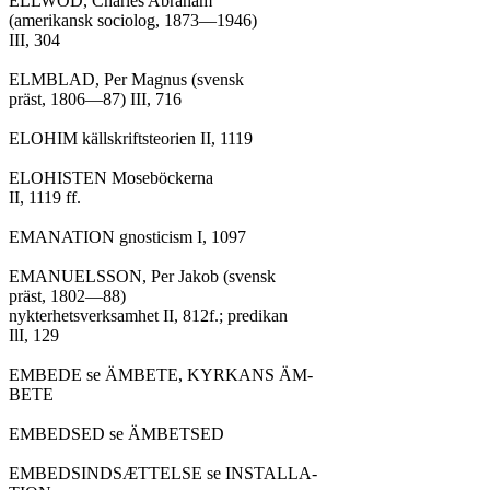
ELLWOD, Charles Abraham

(amerikansk sociolog, 1873—1946)

III, 304

ELMBLAD, Per Magnus (svensk

präst, 1806—87) III, 716

ELOHIM källskriftsteorien II, 1119

ELOHISTEN Moseböckerna

II, 1119 ff.

EMANATION gnosticism I, 1097

EMANUELSSON, Per Jakob (svensk

präst, 1802—88)

nykterhetsverksamhet II, 812f.; predikan

IlI, 129

EMBEDE se ÄMBETE, KYRKANS ÄM-

BETE

EMBEDSED se ÄMBETSED

EMBEDSINDSÆTTELSE se INSTALLA-
