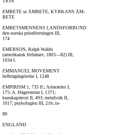
TION

EMBETE se ÄMBETE, KYRKANS ÄM-

BETE

EMBETSMENNENS LANDSFORBUND

den norska prästföreningen III,

174

EMERSON, Ralph Waldo

(amerikansk författare, 1803—82) III,

1034 f.

EMMANUEL MOVEMENT

helbrägdagörelse I, 1248

EMPIRISM 1, 735 ff.; Aristoteles I,

175; A. Hägerström I, 1371;

kunskapsteori II, 493; metafysik II,

1017; psykologien III, 216; ra-

89

ENGLAND
