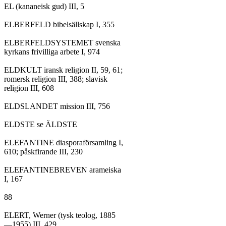
EL (kananeisk gud) III, 5

ELBERFELD bibelsällskap I, 355

ELBERFELDSYSTEMET svenska

kyrkans frivilliga arbete I, 974

ELDKULT iransk religion II, 59, 61;

romersk religion III, 388; slavisk

religion III, 608

ELDSLANDET mission III, 756

ELDSTE se ÄLDSTE

ELEFANTINE diasporaförsamling I,

610; påskfirande III, 230

ELEFANTINEBREVEN arameiska

I, 167

88

ELERT, Werner (tysk teolog, 1885

—1955) III, 429
