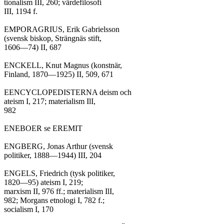
tionalism III, 260; värdefilosofi

III, 1194 f.

EMPORAGRIUS, Erik Gabrielsson

(svensk biskop, Strängnäs stift,

1606—74) II, 687

ENCKELL, Knut Magnus (konstnär,

Finland, 1870—1925) II, 509, 671

EENCYCLOPEDISTERNA deism och

ateism I, 217; materialism IlI,

982

ENEBOER se EREMIT

ENGBERG, Jonas Arthur (svensk

politiker, 1888—1944) III, 204

ENGELS, Friedrich (tysk politiker,

1820—95) ateism I, 219;

marxism II, 976 ff.; materialism IlI,

982; Morgans etnologi I, 782 f.;

socialism I, 170
