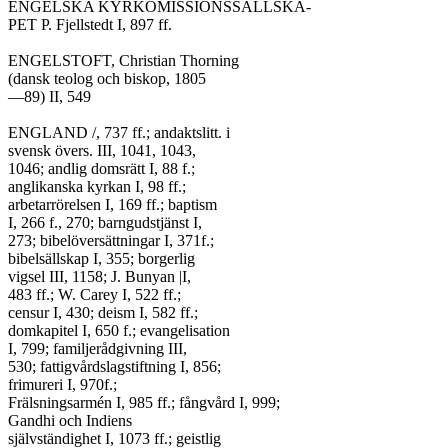
ENGELSKA KYRKOMISSIONSSÄLLSKA-

PET P. Fjellstedt I, 897 ff.

ENGELSTOFT, Christian Thorning

(dansk teolog och biskop, 1805

—89) II, 549

ENGLAND /, 737 ff.; andaktslitt. i

svensk övers. III, 1041, 1043,

1046; andlig domsrätt I, 88 f.;

anglikanska kyrkan I, 98 ff.;

arbetarrörelsen I, 169 ff.; baptism

I, 266 f., 270; barngudstjänst I,

273; bibelöversättningar I, 371f.;

bibelsällskap I, 355; borgerlig

vigsel III, 1158; J. Bunyan |I,

483 ff.; W. Carey I, 522 ff.;

censur I, 430; deism I, 582 ff.;

domkapitel I, 650 f.; evangelisation

I, 799; familjerådgivning III,

530; fattigvårdslagstiftning I, 856;

frimureri I, 970f.;

Frälsningsarmén I, 985 ff.; fångvård I, 999;

Gandhi och Indiens

självständighet I, 1073 ff.; geistlig
