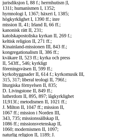
jurisdiksjon I, 88 f.; herrnhutism |I,

1311; humanismen I, 1352;

hymnologi I, 1367; häxeri I, 1385;

högkyrklighet I, 1390 ff.; inre

mission II, 41; Irland Il, 66 ff.;

kanonisk rätt II, 231;

katolskapostoliska kyrkan II, 269 f.;

keltisk religion II, 271 ff.;

Kinainland-missionen III, 843 ff.;

kongregationalism II, 386 ff.;

kväkare II, 523 ff.; kyrka och press

II, 543ff., 546; kyrkligt

föreningsväsen II, 599 ff.;

kyrkobyggnader II, 614 f.; kyrkomusik IlI,

315, 317; liberal teologi II, 796f.;

liturgiska förnyelsen II, 835;

D. Livingstone II, 849 ff.;

lutherdom II, 895, 897; lågkyrklighet

1I,913f.; metodismen II, 1021 ff.;

J. Milton II, 1047 ff.; mission II,

1067 ff.; mission i Norden III,

343, 735; missionssällskap II,

1086 ff.; missionsvetenskap II,

1060; modernismen II, 1097;

naturlig religion II, 1189; J.
