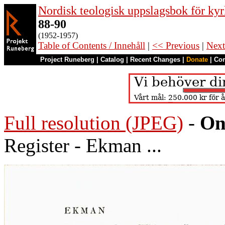
Nordisk teologisk uppslagsbok för kyr
88-90
(1952-1957)
Table of Contents / Innehåll
|
<< Previous
|
Next
Project Runeberg
|
Catalog
|
Recent Changes
|
Donate
|
Co
Full resolution (JPEG)
-
On
Register - Ekman ...