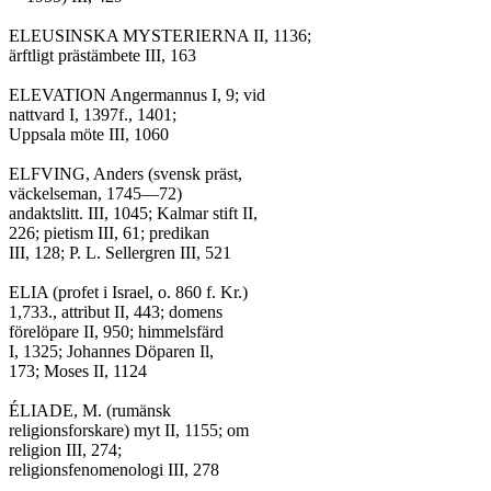
ELEUSINSKA MYSTERIERNA II, 1136;

ärftligt prästämbete III, 163

ELEVATION Angermannus I, 9; vid

nattvard I, 1397f., 1401;

Uppsala möte III, 1060

ELFVING, Anders (svensk präst,

väckelseman, 1745—72)

andaktslitt. III, 1045; Kalmar stift II,

226; pietism III, 61; predikan

III, 128; P. L. Sellergren III, 521

ELIA (profet i Israel, o. 860 f. Kr.)

1,733., attribut II, 443; domens

förelöpare II, 950; himmelsfärd

I, 1325; Johannes Döparen Il,

173; Moses II, 1124

ÉLIADE, M. (rumänsk

religionsforskare) myt II, 1155; om

religion III, 274;

religionsfenomenologi III, 278
