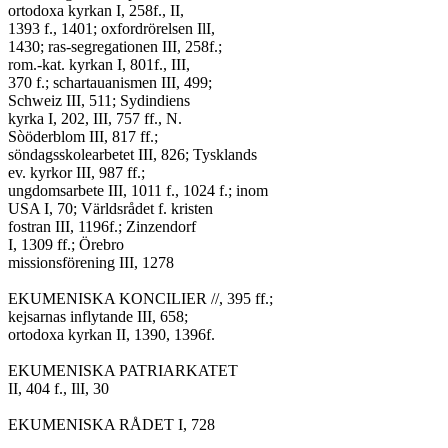
ortodoxa kyrkan I, 258f., II,

1393 f., 1401; oxfordrörelsen IlI,

1430; ras-segregationen III, 258f.;

rom.-kat. kyrkan I, 801f., III,

370 f.; schartauanismen III, 499;

Schweiz III, 511; Sydindiens

kyrka I, 202, III, 757 ff., N.

Sòöderblom III, 817 ff.;

söndagsskolearbetet III, 826; Tysklands

ev. kyrkor III, 987 ff.;

ungdomsarbete III, 1011 f., 1024 f.; inom

USA I, 70; Världsrådet f. kristen

fostran III, 1196f.; Zinzendorf

I, 1309 ff.; Örebro

missionsförening III, 1278

EKUMENISKA KONCILIER //, 395 ff.;

kejsarnas inflytande III, 658;

ortodoxa kyrkan II, 1390, 1396f.

EKUMENISKA PATRIARKATET

II, 404 f., IlI, 30

EKUMENISKA RÅDET I, 728
