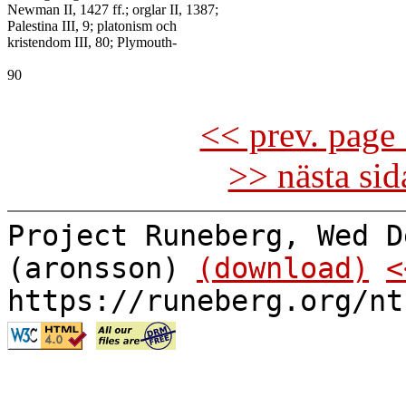
Newman II, 1427 ff.; orglar II, 1387;

Palestina III, 9; platonism och

kristendom III, 80; Plymouth-

90

<< prev. page 
>> nästa si
Project Runeberg, Wed D
(aronsson)
(download)
<
https://runeberg.org/nt