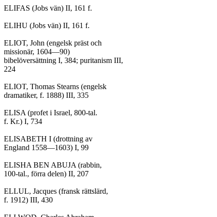
ELIFAS (Jobs vän) II, 161 f.

ELIHU (Jobs vän) II, 161 f.

ELIOT, John (engelsk präst och

missionär, 1604—90)

bibelöversättning I, 384; puritanism III,

224

ELIOT, Thomas Stearns (engelsk

dramatiker, f. 1888) III, 335

ELISA (profet i Israel, 800-tal.

f. Kr.) I, 734

ELISABETH I (drottning av

England 1558—1603) I, 99

ELISHA BEN ABUJA (rabbin,

100-tal., förra delen) II, 207

ELLUL, Jacques (fransk rättslärd,

f. 1912) III, 430
