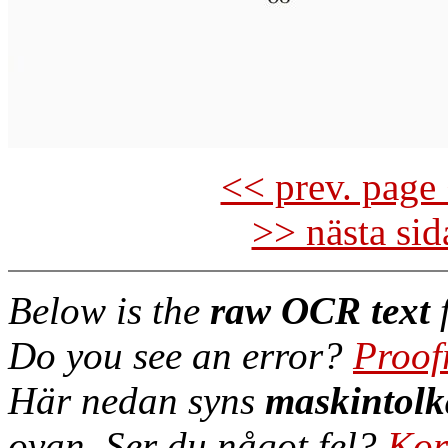
<< prev. page 
>> nästa si
Below is the
raw OCR text
f
Do you see an error?
Proof
Här nedan syns
maskintolk
ovan. Ser du något fel?
Kor