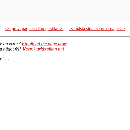
<< prev. page << föreg. sida <<
>> nästa sida >> next page >>
e an error?
Proofread the page now!
du något fel?
Korrekturläs sidan nu!
lästs.