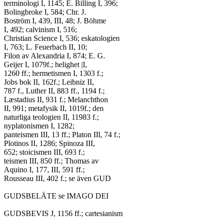
terminologi I, 1145; E. Billing I, 396;

Bolingbroke I, 584; Chr. J.

Boström I, 439, III, 48; J. Böhme

I, 492; calvinism I, 516;

Christian Science I, 536; eskatologien

I, 763; L. Feuerbach II, 10;

Filon av Alexandria I, 874; E. G.

Geijer I, 1079f.; helighet |I,

1260 ff.; hermetismen I, 1303 f.;

Jobs bok II, 162f.; Leibniz II,

787 f., Luther II, 883 ff., 1194 f.;

Læstadius II, 931 f.; Melanchthon

II, 991; metafysik II, 1019f.; den

naturliga teologien II, 11983 f.;

nyplatonismen I, 1282;

panteismen III, 13 ff.; Platon IIl, 74 f.;

Plotinos II, 1286; Spinoza III,

652; stoicismen III, 693 f.;

teismen III, 850 ff.; Thomas av

Aquino I, 177, III, 591 ff.;

Rousseau III, 402 f.; se även GUD

GUDSBELÄTE se IMAGO DEI

GUDSBEVIS J, 1156 ff.; cartesianism
