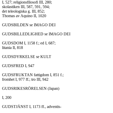
I, 527; religionsfilosofi III, 280;

skolastiken III, 587, 591, 594;

det teleologiska g. III, 852;

Thomas av Aquino II, 1020

GUDSBILDEN se IMAGO DEI

GUDSBILLEDLIGHED se IMAGO DEI

GUDSDOM I, 1158 f.; ed I, 687;

litania Il, 818

GUDSDYRKELSE se KULT

GUDSFRED I, 947

GUDSFRUKTAN fattigdom I, 851 f.;

fromhet I, 977 ff.; tro III, 942

GUDSRIKESRÖRELSEN (Japan)

I, 200

GUDSTJÄNST I, 1173 ff., adventis-
