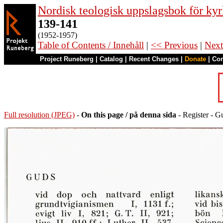
Nordisk teologisk uppslagsbok för kyr
139-141
(1952-1957)
Table of Contents / Innehåll
|
<< Previous
|
Next
Project Runeberg
|
Catalog
|
Recent Changes
|
Donate
|
Co
Full resolution (JPEG)
-
On this page / på denna sida
- Register - Gu