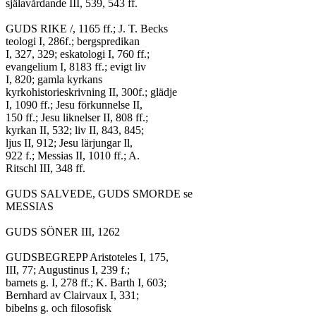
själavårdande III, 539, 543 ff.

GUDS RIKE /, 1165 ff.; J. T. Becks

teologi I, 286f.; bergspredikan

I, 327, 329; eskatologi I, 760 ff.;

evangelium I, 8183 ff.; evigt liv

I, 820; gamla kyrkans

kyrkohistorieskrivning II, 300f.; glädje

I, 1090 ff.; Jesu förkunnelse II,

150 ff.; Jesu liknelser II, 808 ff.;

kyrkan II, 532; liv II, 843, 845;

ljus II, 912; Jesu lärjungar Il,

922 f.; Messias II, 1010 ff.; A.

Ritschl III, 348 ff.

GUDS SALVEDE, GUDS SMORDE se

MESSIAS

GUDS SÖNER III, 1262

GUDSBEGREPP Aristoteles I, 175,

III, 77; Augustinus I, 239 f.;

barnets g. I, 278 ff.; K. Barth I, 603;

Bernhard av Clairvaux I, 331;

bibelns g. och filosofisk
