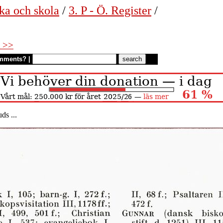
ka och skola
/
3. P - Ö. Register
/
 >>
mments?
|
ds ...