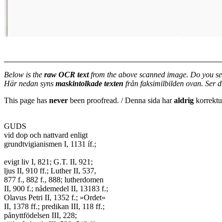
Below is the
raw OCR text
from the above scanned image. Do you se
Här nedan syns
maskintolkade texten
från faksimilbilden ovan. Ser 
This page has
never
been proofread. / Denna sida har
aldrig
korrektur
GUDS

vid dop och nattvard enligt

grundtvigianismen I, 1131 íf.;

evigt liv I, 821; G.T. II, 921;

ljus II, 910 ff.; Luther II, 537,

877 f., 882 f., 888; lutherdomen

II, 900 f.; nådemedel II, 13183 f.;

Olavus Petri II, 1352 f.; »Ordet»

II, 1378 ff.; predikan III, 118 ff.;

pånyttfödelsen III, 228;
